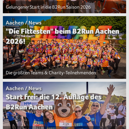
Gelungener Start in die B2Run Saison 2026
Aachen / News
"Die Fittesten" beim B2Run Aachen
2026!
Die größten Teams & Charity-Teilnehmenden
Aachen / News
Start frei: die 12. Auflage des
B2Run Aachen