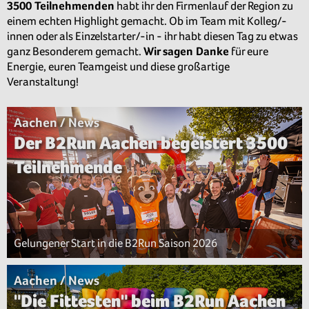
3500 Teilnehmenden
habt ihr den Firmenlauf der Region zu
einem echten Highlight gemacht. Ob im Team mit Kolleg/-
innen oder als Einzelstarter/-in - ihr habt diesen Tag zu etwas
ganz Besonderem gemacht.
Wir sagen Danke
für eure
Energie, euren Teamgeist und diese großartige
Veranstaltung!
Aachen / News
Der B2Run Aachen begeistert 3500
Teilnehmende
Gelungener Start in die B2Run Saison 2026
Aachen / News
"Die Fittesten" beim B2Run Aachen