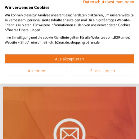
Datenschutzbestimmungen
Saisonauftakt beim B2Run Aachen
Wir verwenden Cookies
Wir können diese zur Analyse unserer Besucherdaten platzieren, um unsere Website
2023
zu verbessern, personalisierte Inhalte anzuzeigen und Dir ein großartiges Website-
Erlebnis zu bieten. Für weitere Informationen zu den von uns verwendeten Cookies
öffne die Einstellungen.
Ihre Einwilligung und die cookie Richtlinie gelten für alle Websites von „B2Run.de:
Website + Shop“, einschließlich: b2run.de, shopping.b2run.de.
Erfolgreicher Start der B2Run-Laufserie in Aachen
Alle akzeptieren
weitere News...
Ablehnen
Einstellungen