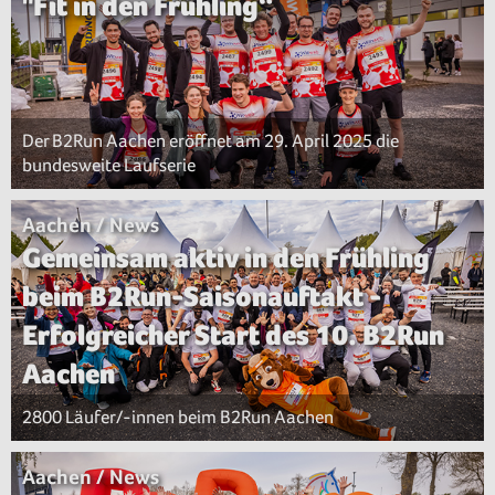
"Fit in den Frühling“
Der B2Run Aachen eröffnet am 29. April 2025 die
bundesweite Laufserie
Aachen / News
Gemeinsam aktiv in den Frühling
beim B2Run-Saisonauftakt -
Erfolgreicher Start des 10. B2Run
Aachen
2800 Läufer/-innen beim B2Run Aachen
Aachen / News