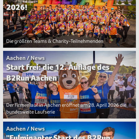
2026!
Die größten Teams & Charity-Teilnehmenden
Aachen / News
Start frei: die 12. Auflage des
B2Run Aachen
Der Firmenlauf in Aachen eröffnet am 28. April 2026 die
bundesweite Laufserie
Aachen / News
"Fulminanter Start des B2Run