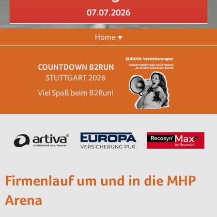
07.07.2026
Home
COUNTDOWN B2RUN
STUTTGART 2026
Viel Spaß beim B2Run!
Firmenlauf um und in die MHP
Arena