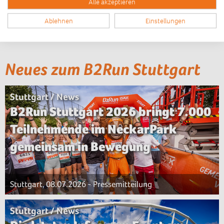
Alle akzeptieren
Ablehnen
Einstellungen
Neues zum B2Run Stuttgart
Stuttgart / News
B2Run Stuttgart 2026 bringt 7.000
Teilnehmende im NeckarPark
gemeinsam in Bewegung
Stuttgart, 08.07.2026 - Pressemitteilung
Stuttgart / News