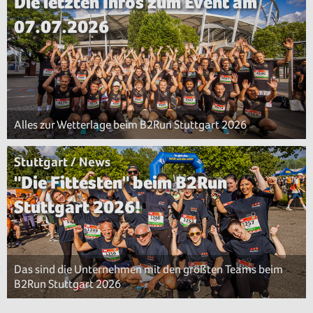
Die letzten Infos zum Event am
07.07.2026
Alles zur Wetterlage beim B2Run Stuttgart 2026
Stuttgart / News
"Die Fittesten" beim B2Run
Stuttgart 2026!
Das sind die Unternehmen mit den größten Teams beim
B2Run Stuttgart 2026