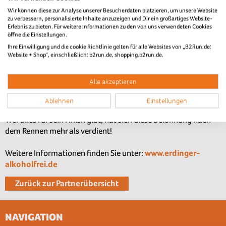
Wir können diese zur Analyse unserer Besucherdaten platzieren, um unsere Website
zu verbessern, personalisierte Inhalte anzuzeigen und Dir ein großartiges Website-
Erlebnis zu bieten. Für weitere Informationen zu den von uns verwendeten Cookies
öffne die Einstellungen.
Ihre Einwilligung und die cookie Richtlinie gelten für alle Websites von „B2Run.de:
Sportlicher Durstlöscher oder fruchtige Erfrischung?
Website + Shop“, einschließlich: b2run.de, shopping.b2run.de.
ERDINGER Alkoholfrei bietet erstmalig neben der klassischen
Variante auch die Sorten ERDINGER Alkoholfrei Zitrone und
Alle akzeptieren
Grapefruit im Ziel an. Für Kalorien-Jongleure: Das
Erfrischungsduo hat gerade einmal 25 Kalorien pro 100 ml
Ablehnen
Einstellungen
und damit genauso wenige wie ein ERDINGER Alkoholfrei.
Wer alles für sein Finish gibt, hat sich diese Belohnung nach
dem Rennen mehr als verdient!
Weitere Informationen finden Sie unter:
www.erdinger-
alkoholfrei.de
Zurück zur Partnerübersicht
NAVIGATION