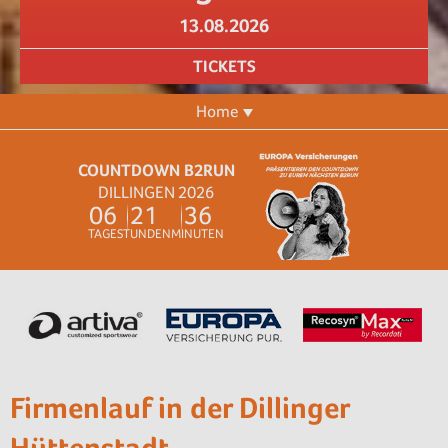
13.08.2026
TICKETS
Home
COUNTDOWN B2RUN
DILLINGEN 2026
0
6
2
1
3
6
TAGE
STUNDEN
MINUTEN
Firmenlauf in der Dillinger
Hüttenstadt