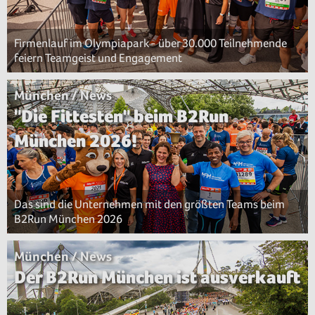
Firmenlauf im Olympiapark - über 30.000 Teilnehmende
feiern Teamgeist und Engagement
München / News
"Die Fittesten" beim B2Run
München 2026!
Das sind die Unternehmen mit den größten Teams beim
B2Run München 2026
München / News
Der B2Run München ist ausverkauft