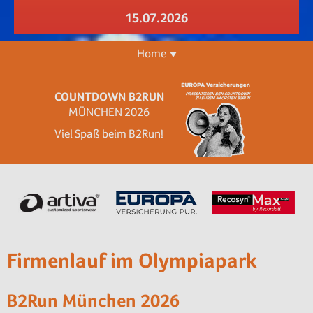
15.07.2026
Home
COUNTDOWN B2RUN
MÜNCHEN 2026
Viel Spaß beim B2Run!
Firmenlauf im Olympiapark
B2Run München 2026