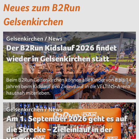
Neues zum B2Run
Gelsenkirchen
Gelsenkirchen / News
Der B2Run Kidslauf 2026 findet
wieder in Gelsenkirchen statt
Beim B2Run Gelsenkirchen können alle Kinder von 8 bis 14
Jahren beim Kidslauf den Zieleinlauf in die VELTINS-Arena
hautnah miterleben.
Gelsenkirchen / News
Am 1. September 2026 geht es auf
die Strecke – Zieleinlauf in der