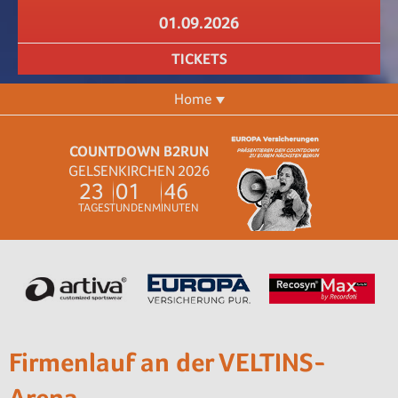
01.09.2026
TICKETS
Home
COUNTDOWN B2RUN
GELSENKIRCHEN 2026
2
3
0
1
4
6
TAGE
STUNDEN
MINUTEN
Firmenlauf an der VELTINS-
Arena