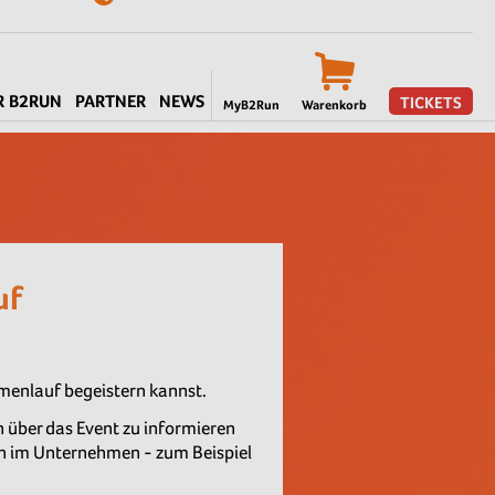
R B2RUN
PARTNER
NEWS
TICKETS
MyB2Run
Warenkorb
uf
menlauf begeistern kannst.
n über das Event zu informieren
on im Unternehmen - zum Beispiel