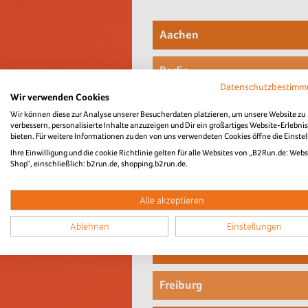
Aachen
Plakat 2026
Berlin
Datenschutzbestim
Flyer 2026
Wir verwenden Cookies
Plakat 2026
Bremen
Wir können diese zur Analyse unserer Besucherdaten platzieren, um unsere Website zu
Individualisierbares Power-Poi
verbessern, personalisierte Inhalte anzuzeigen und Dir ein großartiges Website-Erlebnis
Flyer 2026
bieten. Für weitere Informationen zu den von uns verwendeten Cookies öffne die Einste
Plakat 2026
Unternehmensinterne Kommu
Dillingen
Individualisierbares Power-Poi
Ihre Einwilligung und die cookie Richtlinie gelten für alle Websites von „B2Run.de: Webs
Flyer 2026
Shop“, einschließlich: b2run.de, shopping.b2run.de.
Plakat 2026
Unternehmensinterne Kommu
Dortmund
Individualisierbares Power-Poi
Flyer 2026
Alle akzeptieren
Plakat 2026
Unternehmensinterne Kommu
Düsseldorf
Individualisierbares Power-Poi
Ablehnen
Einstellungen
Flyer 2026
Plakat 2026
Unternehmensinterne Kommu
Frankfurt
Individualisierbares Power-Poi
Flyer 2026
Plakat 2026
Unternehmensinterne Kommu
Freiburg
Individualisierbares Power-Poi
Flyer 2026