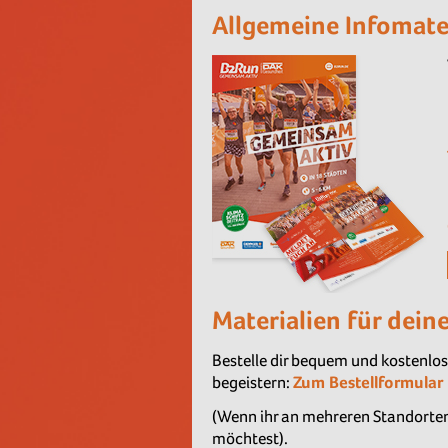
Allgemeine Infomate
Materialien für dein
Bestelle dir bequem und kostenlo
begeistern:
Zum Bestellformular
(Wenn ihr an mehreren Standorten 
möchtest).