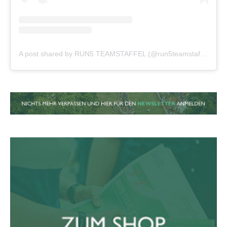
A post shared by RUN5 TEAMSTAFFEL (@run5teamstaffel)