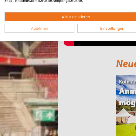
Shop“, einschließlich: b2run.de, shopping.b2run.de.
Alle akzeptieren
Ablehnen
Einstellungen
Neu
Köln /
Anm
mög