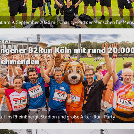
ht am 9. September 2026 mit Charity-Partner Menschen für Men
 News
ngener B2Run Köln mit rund 20.00
lnehmenden
lauf ins RheinEnergieStadion und große After-Run-Party