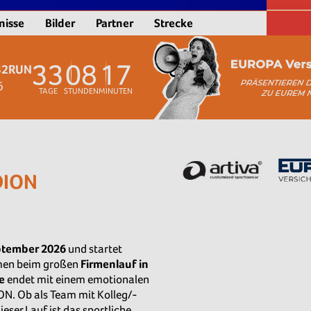
nisse
Bilder
Partner
Strecke
3
3
0
8
1
7
B2RUN
6
TAGE
STUNDEN
MINUTEN
DION
ptember 2026
und startet
men beim großen
Firmenlauf in
e
endet mit einem emotionalen
ON. Ob als Team mit Kolleg/-
ieser Lauf ist das sportliche