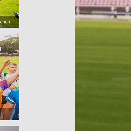
schen
0