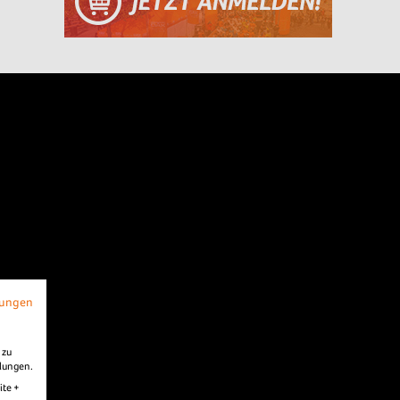
mungen
 zu
llungen.
ite +