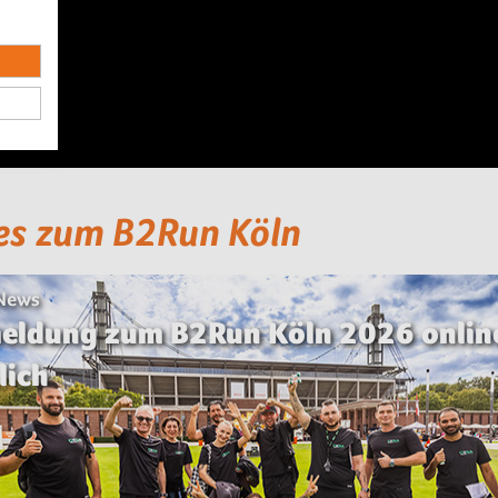
es zum B2Run Köln
 News
eldung zum B2Run Köln 2026 onlin
lich