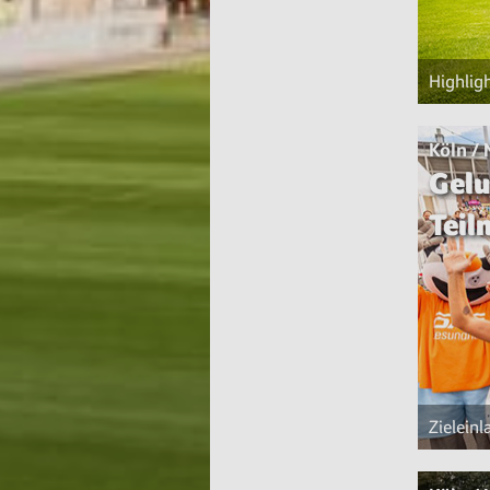
Highlig
Köln /
Gelu
Tei
Zielein