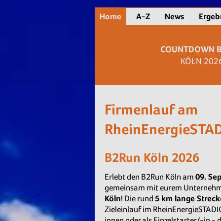
Home
A-Z
News
Ergeb
COUNTDOWN 
KÖLN 202
Firmenlauf am
RheinEnergieSTA
B2Run Köln 2026
Erlebt den B2Run Köln am
09. Se
gemeinsam mit eurem Unterneh
Köln
! Die rund
5
km lange Streck
Zieleinlauf im RheinEnergieSTADI
innen oder als Einzelstarter/-in - d