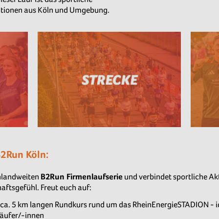
sationen aus Köln und Umgebung.
B2Run Köln:
chlandweiten
B2Run Firmenlaufserie
und verbindet sportliche Akt
ftsgefühl. Freut euch auf:
ca. 5 km langen Rundkurs rund um das RheinEnergieSTADION - ide
äufer/-innen