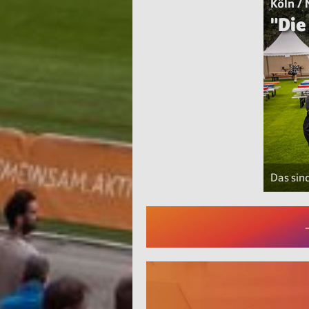
Köln /
"Die
Das sin