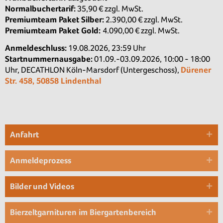
Normalbuchertarif:
35,90 € zzgl. MwSt.
Premiumteam Paket Silber:
2.390,00 € zzgl. MwSt.
Premiumteam Paket Gold:
4.090,00 € zzgl. MwSt.
Anmeldeschluss:
19.08.2026, 23:59 Uhr
Startnummernausgabe:
01.09.-03.09.2026, 10:00 - 18:00
Uhr, DECATHLON Köln-Marsdorf (Untergeschoss),
Dürener
Str. 458, 50858 Lindenthal
Anfahrt
Bitte beachte das stark erhöhte Verkehrsaufkommen
Anmeldeprozess
rund um das Eventgelände! Wir empfehlen ausdrücklich
die Anreise per ÖPNV oder Fahrrad.
Solltest du dennoch mit
Eine detaillierte Schritt-für-Schritt Erklärung zum
Bilder und Videos
dem Auto anreisen, findest du weiter unten unseren
Anmeldeschluss findest du hier:
Anmeldeprozess B2Run.
Zufahrtsplan. Beachte bitte auch die ausgewiesenen
Bilder und Videos vom B2Run Köln sind bereits am Folgetag
Bierzeltgarnituren im Biergartenbereich
Bitte beachte, dass Anpassungen und Änderungen der
Sperrungen, inklusive Sperrzeiten.
online verfügbar!