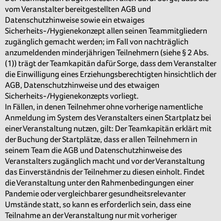
vom Veranstalter bereitgestellten AGB und
Datenschutzhinweise sowie ein etwaiges
Sicherheits-/Hygienekonzept allen seinen Teammitgliedern
zugänglich gemacht werden; im Fall von nachträglich
anzumeldenden minderjährigen Teilnehmern (siehe § 2 Abs.
(1)) trägt der Teamkapitän dafür Sorge, dass dem Veranstalter
die Einwilligung eines Erziehungsberechtigten hinsichtlich der
AGB, Datenschutzhinweise und des etwaigen
Sicherheits-/Hygienekonzepts vorliegt.
In Fällen, in denen Teilnehmer ohne vorherige namentliche
Anmeldung im System des Veranstalters einen Startplatz bei
einer Veranstaltung nutzen, gilt: Der Teamkapitän erklärt mit
der Buchung der Startplätze, dass er allen Teilnehmern in
seinem Team die AGB und Datenschutzhinweise des
Veranstalters zugänglich macht und vor der Veranstaltung
das Einverständnis der Teilnehmer zu diesen einholt. Findet
die Veranstaltung unter den Rahmenbedingungen einer
Pandemie oder vergleichbarer gesundheitsrelevanter
Umstände statt, so kann es erforderlich sein, dass eine
Teilnahme an der Veranstaltung nur mit vorheriger