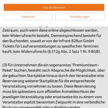
über einen dritten Anbieter (maxfunsports GmbH, Handelskai
Alle akzeptieren
388 / Büro 531, 1020 Wien, Österreich), den der Veranstalter
dazu beauftragt hat. Der Veranstalter weist darauf hin, dass
Ablehnen
Einstellungen
für Verträge über Dienstleistungen im Zusammenhang mit
einer Freizeitbeschäftigung zu einem spezifischen Termin oder
Zeitraum, auch wenn diese online abgeschlossen werden,
kein Widerrufsrecht besteht. Dementsprechend besteht für
den Buchenden, soweit er von der Infront B2Run GmbH
Tickets für Laufveranstaltungen zu spezifischen Terminen
kauft, kein Widerrufsrecht (§ 312g Abs. 2 Satz 1 Nr. 9 BGB).
(3) Für Unternehmen die ein sogenanntes "Premiumteam-
Paket" buchen, besteht nach Absprache die Möglichkeit, über
die gebuchten Startplätze hinaus durch den Veranstalter eine
Reservierung weiterer Startplätze für die entsprechende
Veranstaltung vornehmen zu lassen. Diese Reservierung
muss bis spätestens zum offiziellen Anmeldeschluss der
jeweiligen Veranstaltung oder ersatzweise bis zu einem vom
Veranstalter explizit benannten Zeitpunkt in eine verbindliche
Buchung umgewandelt oder aufgelöst werden.