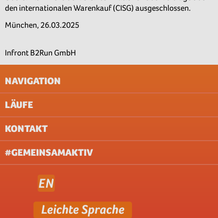
den internationalen Warenkauf (CISG) ausgeschlossen.
München, 26.03.2025
Infront B2Run GmbH
NAVIGATION
LÄUFE
IMPRESSUM
AGB
KONTAKT
UNTERNEHMEN
AACHEN
ABOUT & JOBS
BERLIN
#GEMEINSAMAKTIV
FAQ
BREMEN
DATENSCHUTZ (WEBSITE)
DILLINGEN/SAAR
DATENSCHUTZ (VERANSTALTUNG)
DORTMUND
PRESSE
DÜSSELDORF
NEWSLETTER
FRANKFURT
FREIBURG