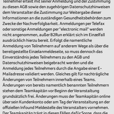
Teilnehmer erteilt mit seiner Anmeldung und der Zustimmung
zu diesen AGB sowie den zugehörigen Datenschutzhinweisen
dem Veranstalter die Zustimmung zur Weitergabe dieser
Informationen an die zuständigen Gesundheitsbehörden zum
Zwecke der Nachverfolgbarkeit. Anmeldungen per Telefax
oder sonstige Anmeldungen per "electronic mail" werden
nicht angenommen, außer B2Run erklärt sich im Einzelfall
ausdrücklich hierzu bereit. Erfolgt die namentliche
Anmeldung von Teilnehmern auf anderem Wege als über die
bereitgestellte Einzelanmeldeseite, so muss dennoch das
Einverständnis jedes Teilnehmers zu den AGB und
Datenschutzhinweisen beigebracht werden und die
Anmeldung jedes Teilnehmers durch die Angabe einer E-
Mailadresse validiert werden. Gleiches gilt für nachträgliche
Änderungen von Teilnehmern innerhalb eines Teams.
Änderungen von bereits namentlich benannten Teilnehmern
stehen dem Teamkapitän vor Beginn der Veranstaltung
grundsätzlich frei. Änderungen muss der Teamkapitän online
über sein Kundenkonto oder am Tag der Veranstaltung an der
offiziellen Infound Meldestelle des Veranstalters vornehmen.
Der Teamkapitän trägt in diesen Fällen dafür Sorge, dass die