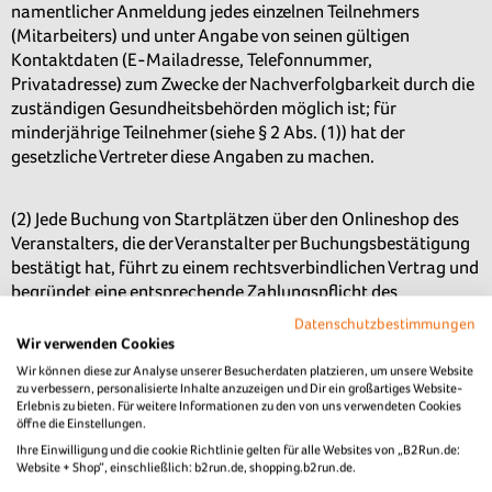
namentlicher Anmeldung jedes einzelnen Teilnehmers
(Mitarbeiters) und unter Angabe von seinen gültigen
Kontaktdaten (E-Mailadresse, Telefonnummer,
Privatadresse) zum Zwecke der Nachverfolgbarkeit durch die
zuständigen Gesundheitsbehörden möglich ist; für
minderjährige Teilnehmer (siehe § 2 Abs. (1)) hat der
gesetzliche Vertreter diese Angaben zu machen.
(2) Jede Buchung von Startplätzen über den Onlineshop des
Veranstalters, die der Veranstalter per Buchungsbestätigung
bestätigt hat, führt zu einem rechtsverbindlichen Vertrag und
begründet eine entsprechende Zahlungspflicht des
Buchenden. Die jeweilige Teilnehmergebühr wird vom
Datenschutzbestimmungen
Veranstalter per Rechnung erhoben und ist innerhalb der
Wir verwenden Cookies
jeweiligen Frist zu bezahlen. Zahlungen können dabei mit
Wir können diese zur Analyse unserer Besucherdaten platzieren, um unsere Website
befreiender Wirkung auf die genannten Bankverbindungen
zu verbessern, personalisierte Inhalte anzuzeigen und Dir ein großartiges Website-
Erlebnis zu bieten. Für weitere Informationen zu den von uns verwendeten Cookies
des Veranstalters erfolgen oder der Betrag wird mittels
öffne die Einstellungen.
Kreditkartenzahlung eingezogen. Mit der verbindlichen
Ihre Einwilligung und die cookie Richtlinie gelten für alle Websites von „B2Run.de:
Buchung wird der elektronischen Rechnungsübermittlung
Website + Shop“, einschließlich: b2run.de, shopping.b2run.de.
zugestimmt. Der Zahlungsprozess überKreditkarte erfolgt