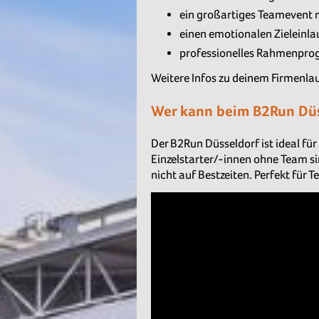
ein großartiges Teamevent 
einen emotionalen Zieleinl
professionelles Rahmenpro
Weitere Infos zu deinem Firmenlau
Wer kann beim B2Run Düs
Der B2Run Düsseldorf ist ideal f
Einzelstarter/-innen ohne Team si
nicht auf Bestzeiten. Perfekt für