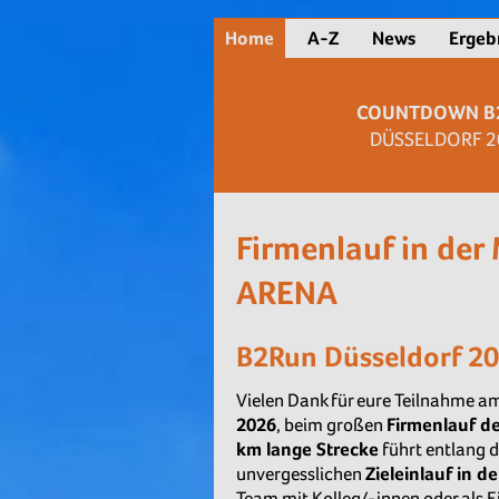
Home
A-Z
News
Ergeb
COUNTDOWN B
DÜSSELDORF 2
Firmenlauf in der
ARENA
B2Run Düsseldorf 2
Vielen Dank für eure Teilnahme 
2026
, beim großen
Firmenlauf de
km lange Strecke
führt entlang 
unvergesslichen
Zieleinlauf in 
Team mit Kolleg/-innen oder als Ein