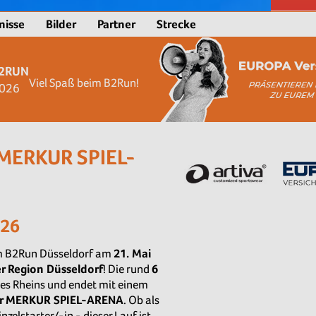
nisse
Bilder
Partner
Strecke
2RUN
Viel Spaß beim B2Run!
026
 MERKUR SPIEL-
026
am B2Run Düsseldorf am
21
. Mai
r Region Düsseldorf
! Die rund
6
des Rheins und endet mit einem
der MERKUR SPIEL-ARENA
. Ob als
zelstarter/-in - dieser Lauf ist