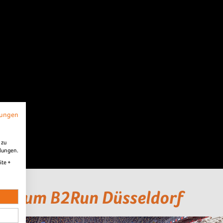
mungen
 zu
llungen.
ite +
es zum B2Run Düsseldorf