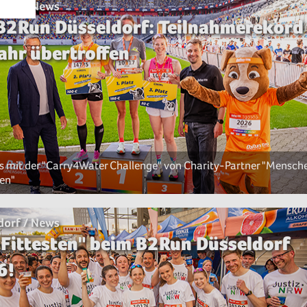
dorf / News
B2Run Düsseldorf: Teilnahmerekord
ahr übertroffen
s mit der "Carry4Water Challenge" von Charity-Partner "Mensche
en"
dorf / News
 Fittesten" beim B2Run Düsseldorf
6!