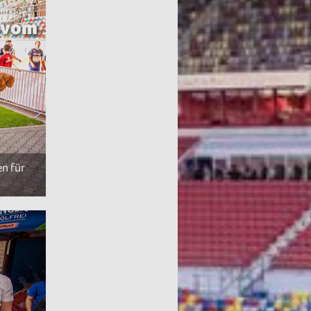
 vom
n für