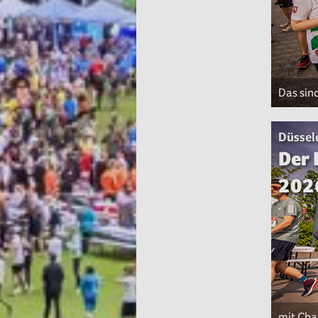
Das sin
Düssel
Der 
202
mit Cha