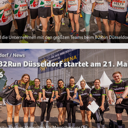
d die Unternehmen mit den größten Teams beim B2Run Düsseldo
dorf / News
B2Run Düsseldorf startet am 21. Ma
6
rity-Partner Menschen für Menschen vor Ort