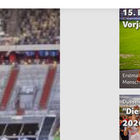
Düssel
15. 
Vorj
Erstmal
Mensch
Düssel
"Die
202