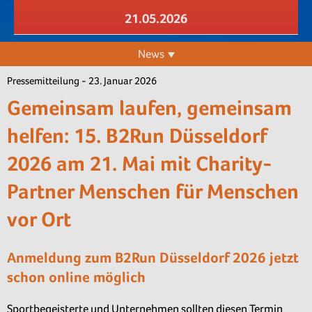
21.05.2026
News
Pressemitteilung - 23. Januar 2026
Gemeinsam laufen, gemeinsam
helfen: 15. B2Run Düsseldorf
2026 am 21. Mai mit Charity-
Partner Menschen für Menschen
vor Ort
Anmeldung zum B2Run Düsseldorf 2026 jetzt
schon online möglich
Sportbegeisterte und Unternehmen sollten diesen Termin