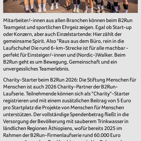
Mitarbeiter/-innen aus allen Branchen können beim B2Run
Teamgeist und sportlichen Ehrgeiz zeigen. Egal ob Start-up
oder Konzern, aber auch Einzelstartende: Hier zählt der
gemeinsame Spirit. Also "Raus aus dem Büro, rein in die
Laufschuhe! Die rund 6-km-Strecke ist für alle machbar -
perfekt für Einsteiger/-innen und (Nordic-)Walker. Beim
B2Run geht es um Bewegung, Gemeinschaft und ein
unvergessliches Teamerlebnis.
Charity-Starter beim B2Run 2026: Die Stiftung Menschen für
Menschen ist auch 2026 Charity-Partner der B2Run-
Laufserie. Teilnehmende können sich als "Charity"-Starter
registrieren und mit einem zusätzlichen Beitrag von 5 Euro
pro Startplatz die Projekte von Menschen für Menschen
unterstützen. Der vollständige Spendenbetrag fließt in die
Versorgung der Bevölkerung mit sauberem Trinkwasser in
ländlichen Regionen Äthiopiens, wofür bereits 2025 im
Rahmen der B2Run-Firmenlaufserie rund 60.000 Euro