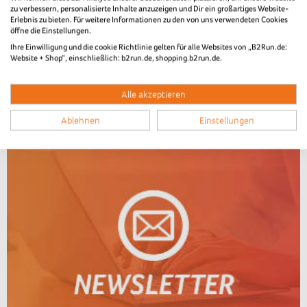
zu verbessern, personalisierte Inhalte anzuzeigen und Dir ein großartiges Website-
Erlebnis zu bieten. Für weitere Informationen zu den von uns verwendeten Cookies
PDF downloaden
Zum Pressebereich
öffne die Einstellungen.
Bilder des Laufs
Ihre Einwilligung und die cookie Richtlinie gelten für alle Websites von „B2Run.de:
Website + Shop“, einschließlich: b2run.de, shopping.b2run.de.
Zurück zur News-Übersicht
Alle akzeptieren
Ablehnen
Einstellungen