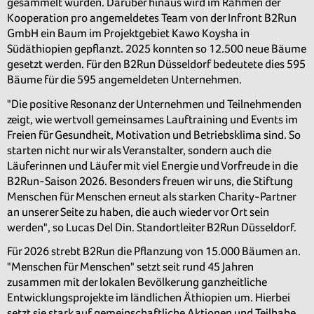
gesammelt wurden. Darüber hinaus wird im Rahmen der
Kooperation pro angemeldetes Team von der Infront B2Run
GmbH ein Baum im Projektgebiet Kawo Koysha in
Südäthiopien gepflanzt. 2025 konnten so 12.500 neue Bäume
gesetzt werden. Für den B2Run Düsseldorf bedeutete dies 595
Bäume für die 595 angemeldeten Unternehmen.
"Die positive Resonanz der Unternehmen und Teilnehmenden
zeigt, wie wertvoll gemeinsames Lauftraining und Events im
Freien für Gesundheit, Motivation und Betriebsklima sind. So
starten nicht nur wir als Veranstalter, sondern auch die
Läuferinnen und Läufer mit viel Energie und Vorfreude in die
B2Run-Saison 2026. Besonders freuen wir uns, die Stiftung
Menschen für Menschen erneut als starken Charity-Partner
an unserer Seite zu haben, die auch wieder vor Ort sein
werden", so Lucas Del Din. Standortleiter B2Run Düsseldorf.
Für 2026 strebt B2Run die Pflanzung von 15.000 Bäumen an.
"Menschen für Menschen" setzt seit rund 45 Jahren
zusammen mit der lokalen Bevölkerung ganzheitliche
Entwicklungsprojekte im ländlichen Äthiopien um. Hierbei
setzt sie stark auf gemeinschaftliche Aktionen und Teilhabe,