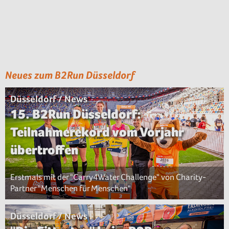
Neues zum B2Run Düsseldorf
Düsseldorf / News
15. B2Run Düsseldorf:
Teilnahmerekord vom Vorjahr
übertroffen
Erstmals mit der "Carry4Water Challenge" von Charity-
Partner "Menschen für Menschen"
Düsseldorf / News