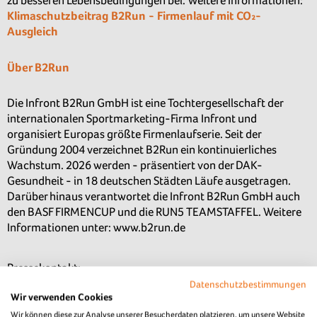
zu besseren Lebensbedingungen bei. Weitere Informationen:
Klimaschutzbeitrag B2Run - Firmenlauf mit CO₂-
Ausgleich
Über B2Run
Die Infront B2Run GmbH ist eine Tochtergesellschaft der
internationalen Sportmarketing-Firma Infront und
organisiert Europas größte Firmenlaufserie. Seit der
Gründung 2004 verzeichnet B2Run ein kontinuierliches
Wachstum. 2026 werden - präsentiert von der DAK-
Gesundheit - in 18 deutschen Städten Läufe ausgetragen.
Darüber hinaus verantwortet die Infront B2Run GmbH auch
den BASF FIRMENCUP und die RUN5 TEAMSTAFFEL. Weitere
Informationen unter: www.b2run.de
Pressekontakt:
Miriam Sommer (Presse& PR)
Datenschutzbestimmungen
Wir verwenden Cookies
Mail : sommermiriam@yahoo.de
Tel. : +49 -0179-2205372
Wir können diese zur Analyse unserer Besucherdaten platzieren, um unsere Website