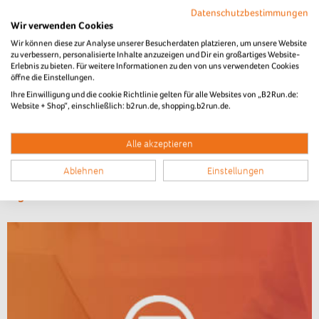
Firmenlauf ein starkes Zeichen für soziales Engagement.
Datenschutzbestimmungen
Wir verwenden Cookies
Das größte Team 2026: Amphenol-Air LB GmbH mit 100
Wir können diese zur Analyse unserer Besucherdaten platzieren, um unsere Website
Charity Starter/-innen
zu verbessern, personalisierte Inhalte anzuzeigen und Dir ein großartiges Website-
Charity-Starter-/innen insgesamt: 221
Erlebnis zu bieten. Für weitere Informationen zu den von uns verwendeten Cookies
öffne die Einstellungen.
Wir bedanken uns herzlich bei allen Teams!
Ihre Einwilligung und die cookie Richtlinie gelten für alle Websites von „B2Run.de:
Website + Shop“, einschließlich: b2run.de, shopping.b2run.de.
Die Ergebnisse des B2Run Dillingen
aus den Vorjahren
Alle akzeptieren
Ergebnisliste 2025
Ablehnen
Einstellungen
Ergebnisliste 2024