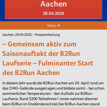
Aachen
28.04.2026
News
Aachen, 29.04.2025 - Pressemitteilung
– Gemeinsam aktiv zum
Saisonauftakt der B2Run
Laufserie – Fulminanter Start
des B2Run Aachen
In diesem Jahr wurde der B2Run Aachen am 29. April rund um
das CHIO-Gelände ausgetragen und bildete somit - bei schon
sommerlichen Temperaturen - den Auftakt zur B2Run-
Laufserie. Rund 3200 Teilnehmer/-innen nahmen diesmal
beim B2Run im Dreiländereck teil.Der B2Run Aachen stand