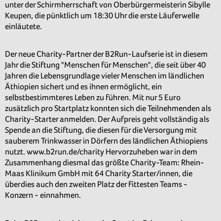
unter der Schirmherrschaft von Oberbürgermeisterin Sibylle
Keupen, die pünktlich um 18:30 Uhr die erste Läuferwelle
einläutete.
Der neue Charity-Partner der B2Run-Laufserie ist in diesem
Jahr die Stiftung "Menschen für Menschen", die seit über 40
Jahren die Lebensgrundlage vieler Menschen im ländlichen
Äthiopien sichert und es ihnen ermöglicht, ein
selbstbestimmteres Leben zu führen. Mit nur 5 Euro
zusätzlich pro Startplatz konnten sich die Teilnehmenden als
Charity-Starter anmelden. Der Aufpreis geht vollständig als
Spende an die Stiftung, die diesen für die Versorgung mit
sauberem Trinkwasser in Dörfern des ländlichen Äthiopiens
nutzt. www.b2run.de/charity Hervorzuheben war in dem
Zusammenhang diesmal das größte Charity-Team: Rhein-
Maas Klinikum GmbH mit 64 Charity Starter/innen, die
überdies auch den zweiten Platz der Fittesten Teams -
Konzern - einnahmen.