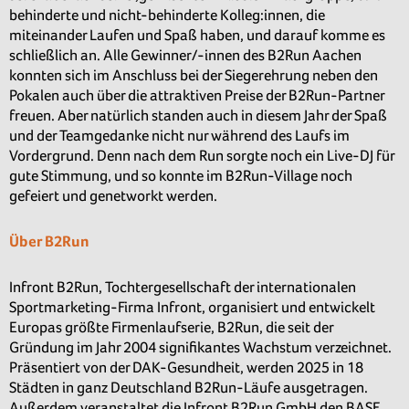
behinderte und nicht-behinderte Kolleg:innen, die
miteinander Laufen und Spaß haben, und darauf komme es
schließlich an. Alle Gewinner/-innen des B2Run Aachen
konnten sich im Anschluss bei der Siegerehrung neben den
Pokalen auch über die attraktiven Preise der B2Run-Partner
freuen. Aber natürlich standen auch in diesem Jahr der Spaß
und der Teamgedanke nicht nur während des Laufs im
Vordergrund. Denn nach dem Run sorgte noch ein Live-DJ für
gute Stimmung, und so konnte im B2Run-Village noch
gefeiert und genetworkt werden.
Über B2Run
Infront B2Run, Tochtergesellschaft der internationalen
Sportmarketing-Firma Infront, organisiert und entwickelt
Europas größte Firmenlaufserie, B2Run, die seit der
Gründung im Jahr 2004 signifikantes Wachstum verzeichnet.
Präsentiert von der DAK-Gesundheit, werden 2025 in 18
Städten in ganz Deutschland B2Run-Läufe ausgetragen.
Außerdem veranstaltet die Infront B2Run GmbH den BASF