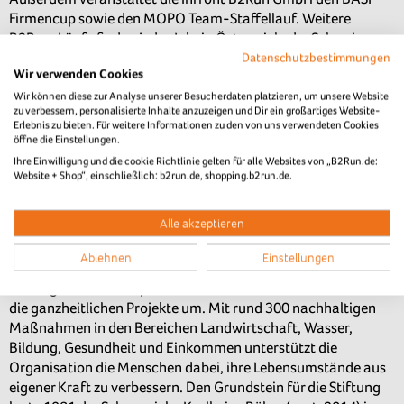
Firmencup sowie den MOPO Team-Staffellauf. Weitere
B2Run-Läufe finden jedes Jahr in Österreich, der Schweiz,
Datenschutzbestimmungen
Kroatien, Portugal sowie in Griechenland statt und bieten
Wir verwenden Cookies
Unternehmen auch dort attraktive Plattformen für
Wir können diese zur Analyse unserer Besucherdaten platzieren, um unsere Website
einzigartige Mitarbeiter-Events. Weitere Informationen unter
zu verbessern, personalisierte Inhalte anzuzeigen und Dir ein großartiges Website-
www.b2run.de
Erlebnis zu bieten. Für weitere Informationen zu den von uns verwendeten Cookies
öffne die Einstellungen.
Ihre Einwilligung und die cookie Richtlinie gelten für alle Websites von „B2Run.de:
Charitypartner "Menschen für Menschen":
Website + Shop“, einschließlich: b2run.de, shopping.b2run.de.
Die Stiftung Menschen für Menschen bringt seit über 40
Alle akzeptieren
Jahren gemeinsam mit der Bevölkerung in Äthiopien die
gesellschaftliche und wirtschaftliche Entwicklung voran. In
Ablehnen
Einstellungen
aktuell dreizehn ländlichen Projektregionen setzen rund 530
festangestellte äthiopische Mitarbeiterinnen und Mitarbeiter
die ganzheitlichen Projekte um. Mit rund 300 nachhaltigen
Maßnahmen in den Bereichen Landwirtschaft, Wasser,
Bildung, Gesundheit und Einkommen unterstützt die
Organisation die Menschen dabei, ihre Lebensumstände aus
eigener Kraft zu verbessern. Den Grundstein für die Stiftung