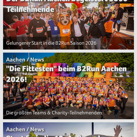
Teilnehmende
Gelungener Start in die B2Run Saison 2026
Aachen / News
"Die Fittesten" beim B2Run Aachen
2026!
Die größten Teams & Charity-Teilnehmenden
Aachen / News