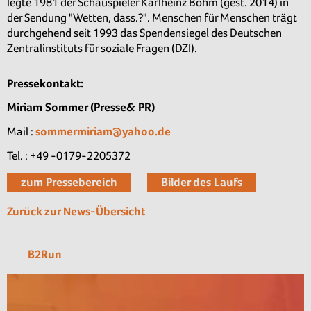
legte 1981 der Schauspieler Karlheinz Böhm (gest. 2014) in
der Sendung "Wetten, dass.?". Menschen für Menschen trägt
durchgehend seit 1993 das Spendensiegel des Deutschen
Zentralinstituts für soziale Fragen (DZI).
Pressekontakt:
Miriam Sommer (Presse& PR)
Mail :
sommermiriam@yahoo.de
Tel. : +49 -0179-2205372
zum Pressebereich
Bilder des Laufs
Zurück zur News-Übersicht
B2Run