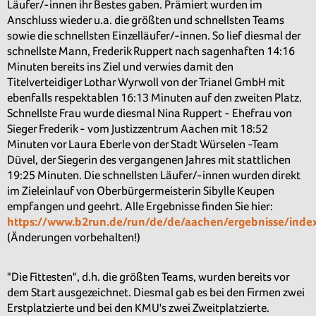
Läufer/-innen ihr Bestes gaben. Prämiert wurden im
Anschluss wieder u.a. die größten und schnellsten Teams
sowie die schnellsten Einzelläufer/-innen. So lief diesmal der
schnellste Mann, Frederik Ruppert nach sagenhaften 14:16
Minuten bereits ins Ziel und verwies damit den
Titelverteidiger Lothar Wyrwoll von der Trianel GmbH mit
ebenfalls respektablen 16:13 Minuten auf den zweiten Platz.
Schnellste Frau wurde diesmal Nina Ruppert - Ehefrau von
Sieger Frederik - vom Justizzentrum Aachen mit 18:52
Minuten vor Laura Eberle von der Stadt Würselen -Team
Düvel, der Siegerin des vergangenen Jahres mit stattlichen
19:25 Minuten. Die schnellsten Läufer/-innen wurden direkt
im Zieleinlauf von Oberbürgermeisterin Sibylle Keupen
empfangen und geehrt. Alle Ergebnisse finden Sie hier:
https://www.b2run.de/run/de/de/aachen/ergebnisse/inde
(Änderungen vorbehalten!)
"Die Fittesten", d.h. die größten Teams, wurden bereits vor
dem Start ausgezeichnet. Diesmal gab es bei den Firmen zwei
Erstplatzierte und bei den KMU's zwei Zweitplatzierte.