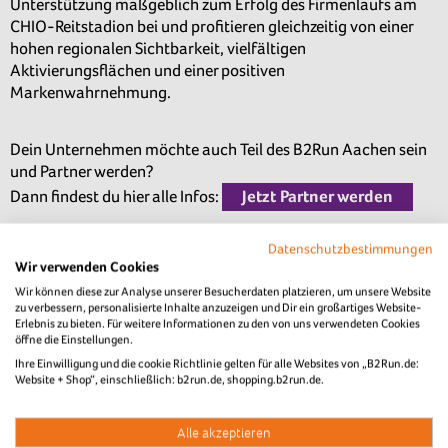
Unterstützung maßgeblich zum Erfolg des Firmenlaufs am
CHIO-Reitstadion bei und profitieren gleichzeitig von einer
hohen regionalen Sichtbarkeit, vielfältigen
Aktivierungsflächen und einer positiven
Markenwahrnehmung.
Dein Unternehmen möchte auch Teil des B2Run Aachen sein
und Partner werden?
Dann findest du hier alle Infos:
Jetzt Partner werden
Datenschutzbestimmungen
Wir verwenden Cookies
Website
Partner-Profil
Wir können diese zur Analyse unserer Besucherdaten platzieren, um unsere Website
zu verbessern, personalisierte Inhalte anzuzeigen und Dir ein großartiges Website-
Website
Partner-Profil
Erlebnis zu bieten. Für weitere Informationen zu den von uns verwendeten Cookies
öffne die Einstellungen.
Website
Partner-Profil
Ihre Einwilligung und die cookie Richtlinie gelten für alle Websites von „B2Run.de:
Website + Shop“, einschließlich: b2run.de, shopping.b2run.de.
Website
Partner-Profil
Website
Partner-Profil
Alle akzeptieren