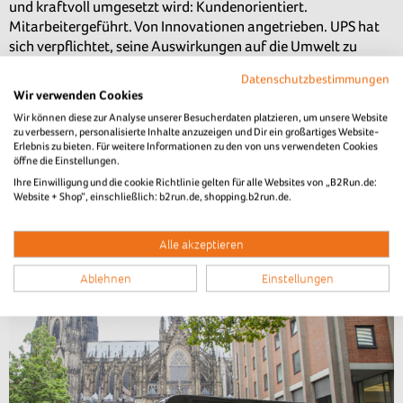
und kraftvoll umgesetzt wird: Kundenorientiert.
Mitarbeitergeführt. Von Innovationen angetrieben. UPS hat
sich verpflichtet, seine Auswirkungen auf die Umwelt zu
reduzieren und die Gemeinden zu unterstützen, in denen wir
Datenschutzbestimmungen
weltweit tätig sind. UPS nimmt auch eine unerschütterliche
Wir verwenden Cookies
Haltung zur Unterstützung von Vielfalt, Gleichbehandlung
Wir können diese zur Analyse unserer Besucherdaten platzieren, um unsere Website
und Inklusion ein. Weitere Informationen finden Sie unter
zu verbessern, personalisierte Inhalte anzuzeigen und Dir ein großartiges Website-
www.ups.com
,
www.about.ups.com
und
Erlebnis zu bieten. Für weitere Informationen zu den von uns verwendeten Cookies
öffne die Einstellungen.
www.investors.ups.com
.
Ihre Einwilligung und die cookie Richtlinie gelten für alle Websites von „B2Run.de:
Erreiche Deine Ziele schneller mit einer kostenlosen Beratung
Website + Shop“, einschließlich: b2run.de, shopping.b2run.de.
für Dein Unternehmen:
Jetzt Termin reservieren
Alle akzeptieren
Ablehnen
Einstellungen