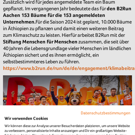
Zusätzlich wird für jedes angemeldete Team ein Baum
gepflanzt. Im vergangenen Jahr bedeutete das für
den B2Run
Aachen 153 Bäume für die 153 angemeldeten
Unternehmen.
Für die Saison 2024 ist geplant, 10.000 Bäume
in Äthiopien zu pflanzen und damit einen weiteren Beitrag
zum Klimaschutz zu leisten. Hierfür arbeitet B2Run mit der
Stiftung Menschen für Menschen
zusammen, die seit über
40 Jahren die Lebensgrundlage vieler Menschen im ländlichen
Äthiopien sichert und es ihnen ermöglicht, ein
selbstbestimmteres Leben zu führen.
https://www.b2run.de/run/de/de/engagement/klimabeitra
Datenschutzbestimmungen
Wir verwenden Cookies
Wir können diese zur Analyse unserer Besucherdaten platzieren, um unsere Website
zu verbessern, personalisierte Inhalte anzuzeigen und Dir ein großartiges Website-