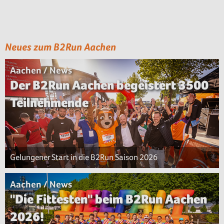
Neues zum B2Run Aachen
Aachen / News
Der B2Run Aachen begeistert 3500
Teilnehmende
Gelungener Start in die B2Run Saison 2026
Aachen / News
"Die Fittesten" beim B2Run Aachen
2026!