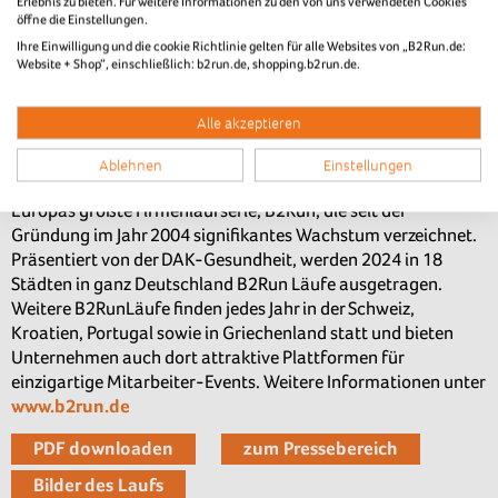
Erlebnis zu bieten. Für weitere Informationen zu den von uns verwendeten Cookies
öffne die Einstellungen.
Ihre Einwilligung und die cookie Richtlinie gelten für alle Websites von „B2Run.de:
Teamfoto beim B2Run in Aachen
Website + Shop“, einschließlich: b2run.de, shopping.b2run.de.
Über B2Run
Alle akzeptieren
Infront B2Run, Tochtergesellschaft der internationalen
Ablehnen
Einstellungen
Sportmarketing-Firma Infront, organisiert und entwickelt
Europas größte Firmenlaufserie, B2Run, die seit der
Gründung im Jahr 2004 signifikantes Wachstum verzeichnet.
Präsentiert von der DAK-Gesundheit, werden 2024 in 18
Städten in ganz Deutschland B2Run Läufe ausgetragen.
Weitere B2RunLäufe finden jedes Jahr in der Schweiz,
Kroatien, Portugal sowie in Griechenland statt und bieten
Unternehmen auch dort attraktive Plattformen für
einzigartige Mitarbeiter-Events. Weitere Informationen unter
www.b2run.de
PDF downloaden
zum Pressebereich
Bilder des Laufs