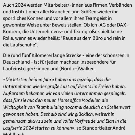
Auch 2024 werden Mitarbeiter/-innen aus Firmen, Verbänden
und Institutionen aller Branchen und Größen wieder ihr
sportliches Können und vor allem ihren Teamgeist in
gewohnter Weise unter Beweis stellen. Ob Ich-AG oder DAX-
Konzern, die Unternehmens- und Teamgröße spielt keine
Rolle, wenn es wieder heißt: "Raus aus dem Büro und rein in
die Laufschuhe".
Die rund fünf Kilometer lange Strecke - eine der schönsten in
Deutschland - ist für jeden machbar, insbesondere für
Laufeinsteiger/-innen und (Nordic-)Walker.
«Die letzten beiden Jahre haben uns gezeigt, dass die
Unternehmen wieder große Lust auf Events im Freien haben.
Außerdem bekamen wir von vielen Unternehmen gespiegelt,
dass für sie mit den neuen Homeoffice Modellen die
Wichtigkeit von Teambuilding nochmal deutlich an Stellenwert
gewonnen haben. Deshalb sind wir glücklich, weiterhin
gemeinsam aktiv zu sein und voller Vorfreude und Elan in die
Laufserie 2024 starten zu können»,
so Standortleiter André
Mühlbach.