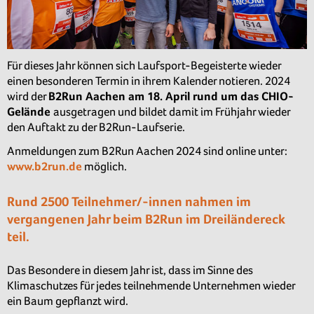
Für dieses Jahr können sich Laufsport-Begeisterte wieder
einen besonderen Termin in ihrem Kalender notieren. 2024
wird der
B2Run Aachen am
18. April
rund um das CHIO-
Gelände
ausgetragen und bildet damit im Frühjahr wieder
den Auftakt zu der B2Run-Laufserie.
Anmeldungen zum B2Run Aachen 2024 sind online unter:
www.b2run.de
möglich.
Rund 2500 Teilnehmer/-innen
nahmen im
vergangenen Jahr beim B2Run im Dreiländereck
teil.
Das Besondere in diesem Jahr ist, dass im Sinne des
Klimaschutzes für jedes teilnehmende Unternehmen wieder
ein Baum gepflanzt wird.