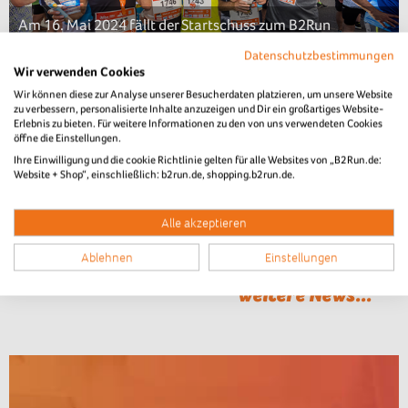
Am 16. Mai 2024 fällt der Startschuss zum B2Run
Kaiserslautern. Die Anmeldungen sind bereits geöffnet.
Datenschutzbestimmungen
Wir verwenden Cookies
Kaiserslautern / News
Wir können diese zur Analyse unserer Besucherdaten platzieren, um unsere Website
zu verbessern, personalisierte Inhalte anzuzeigen und Dir ein großartiges Website-
Über 6.000 begeisterte
Erlebnis zu bieten. Für weitere Informationen zu den von uns verwendeten Cookies
öffne die Einstellungen.
Teilnehmer/-innen beim B2Run
Ihre Einwilligung und die cookie Richtlinie gelten für alle Websites von „B2Run.de:
Website + Shop“, einschließlich: b2run.de, shopping.b2run.de.
Kaiserslautern
Alle akzeptieren
285 Unternehmen beim größten Laufevent in der Pfalz
Ablehnen
Einstellungen
weitere News...