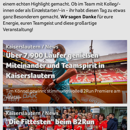
einem echten Highlight gemacht. Ob im Team mit Kolleg/-
innen oder als Einzelstarter/-in - ihr habt diesen Tag zu etwas
ganz Besonderem gemacht.
Wir sagen Danke
für eure
Energie, euren Teamgeist und diese großartige
Veranstaltung!
Kaiserslautern / News
Über 7.900 Läufer genießen
Miteinander und Teamspirit in
Kaiserslautern
Tim Könnel gewinnt stimmungsvolle B2Run Premiere am
«Betze»
Kaiserslautern / News
"Die Fittesten" beim B2Run