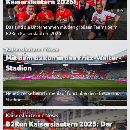
Kaiserslautern 2026!
Das sind die Unternehmen mit den größten Teams beim
B2Run Kaiserslautern 2026
Kaiserslautern / News
Mit dem B2Run in das Fritz-Walter-
Stadion
Neue Strecke beim Firmenlauf führt über den «Betze» ins
Stadion
Kaiserslautern / News
B2Run Kaiserslautern 2025: Der