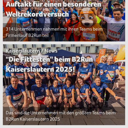
Auftakt für einen besonderen
Weltrekordversuch
314 Unternehmen nahmen mit ihren Teams beim
Firmenlauf B2Run teil
Kaiserslautern / News
"Die Fittesten" beim B2Run
Kaiserslautern 2025!
Das sind die Unternehmen mit den größten Teams beim
B2Run Kaiserslautern 2025