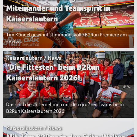
Miteinander und Teamspirit in
Kaiserslautern
Tim Könnel gewinnt stimmungsvolle B2Run Premiere am
«Betze»
Kaiserslautern / News
"Die Fittesten" beim B2Run
Kaiserslautern 2026!
Das sind die Unternehmen mit den größten Teams beim
B2Run Kaiserslautern 2026
Kaiserslautern / News
Mit dem B2Run in das Fritz-Walter-