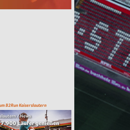
um B2Run Kaiserslautern
slautern / News
 7.900 Läufer genießen