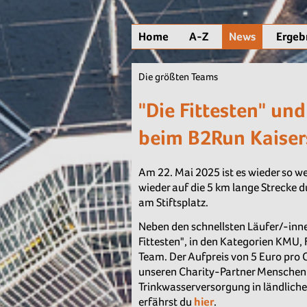
Home
A-Z
News
Ergeb
Die größten Teams
"Die Fittesten" un
beim B2Run Kaiser
Am 22. Mai 2025 ist es wieder so we
wieder auf die 5 km lange Strecke d
am Stiftsplatz.
Neben den schnellsten Läufer/-inne
Fittesten", in den Kategorien KMU,
Team. Der Aufpreis von 5 Euro pro C
unseren Charity-Partner Menschen f
Trinkwasserversorgung in ländlich
erfährst du
hier
.