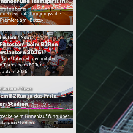
inander und Teamspirit in
erslautern
nnel gewinnt stimmungsvolle
Premiere am «Betze»
slautern / News
 Fittesten" beim B2Run
erslautern 2026!
nd die Unternehmen mit den
n Teams beim B2Run
slautern 2026
slautern / News
dem B2Run in das Fritz-
er-Stadion
trecke beim Firmenlauf führt über
etze» ins Stadion