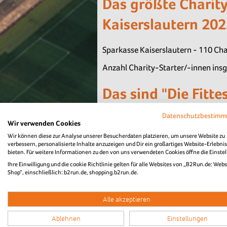
Das größte Charit
Kaiserslautern 202
Sparkasse Kaiserslautern - 110 Cha
Anzahl Charity-Starter/-innen ins
Das sind "Die Fitt
Kaiserslautern 202
Datenschutzbestim
Wir verwenden Cookies
Wir können diese zur Analyse unserer Besucherdaten platzieren, um unsere Website zu
verbessern, personalisierte Inhalte anzuzeigen und Dir ein großartiges Website-Erlebnis
bieten. Für weitere Informationen zu den von uns verwendeten Cookies öffne die Einste
Ihre Einwilligung und die cookie Richtlinie gelten für alle Websites von „B2Run.de: Webs
Shop“, einschließlich: b2run.de, shopping.b2run.de.
Alle akzeptieren
Ablehnen
Einstellungen