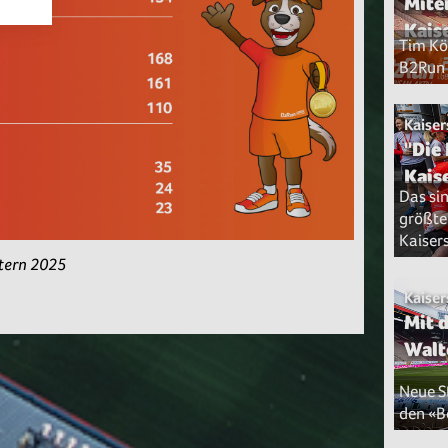
Mite
Kais
Tim Kö
B2Run 
Kaiser
"Die
Kais
Das si
größte
Kaiser
utern 2025
Kaiser
Mit 
Walt
Neue S
den «B