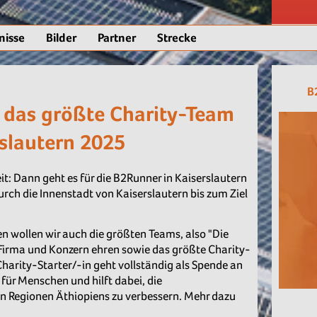
nisse
Bilder
Partner
Strecke
B
d das größte Charity-Team
slautern 2025
it: Dann geht es für die B2Runner in Kaiserslautern
urch die Innenstadt von Kaiserslautern bis zum Ziel
n wollen wir auch die größten Teams, also "Die
 Firma und Konzern ehren sowie das größte Charity-
harity-Starter/-in geht vollständig als Spende an
ür Menschen und hilft dabei, die
en Regionen Äthiopiens zu verbessern. Mehr dazu