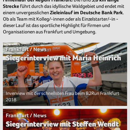
Strecke
führt durch das idyllische Waldgebiet und endet mit
einem unvergesslichen
Zieleinlauf im Deutsche Bank Park
.
Ob als Team mit Kolleg/-innen oder als Einzelstarter/-in -
dieser Lauf ist das sportliche Highlight für Firmen und
Organisationen aus Frankfurt und Umgebung.
Frankfurt / News
Siegerinterview mit Maria Heinrich
Inverview mit der schnellsten Frau beim B2Run Frankfurt
2018
Frankfurt / News
Siegerinterview mit Steffen Wendt