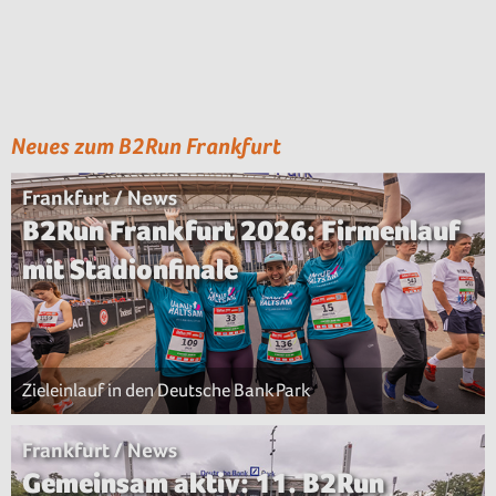
Neues zum B2Run Frankfurt
Frankfurt / News
B2Run Frankfurt 2026: Firmenlauf
mit Stadionfinale
Zieleinlauf in den Deutsche Bank Park
Frankfurt / News
Gemeinsam aktiv: 11. B2Run