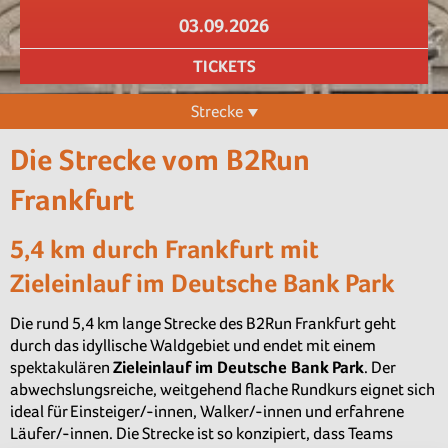
03.09.2026
TICKETS
Strecke
Die Strecke vom B2Run
Frankfurt
5,4 km durch Frankfurt mit
Zieleinlauf im Deutsche Bank Park
Die rund 5,4 km lange Strecke des B2Run Frankfurt geht
durch das idyllische Waldgebiet und endet mit einem
spektakulären
Zieleinlauf im Deutsche Bank Park
. Der
abwechslungsreiche, weitgehend flache Rundkurs eignet sich
ideal für Einsteiger/-innen, Walker/-innen und erfahrene
Läufer/-innen. Die Strecke ist so konzipiert, dass Teams