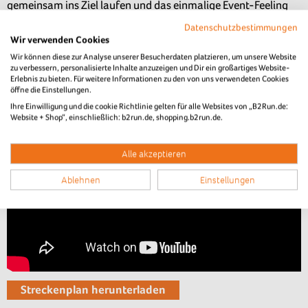
gemeinsam ins Ziel laufen und das einmalige Event-Feeling
genießen können.
Datenschutzbestimmungen
Wir verwenden Cookies
Hier kannst du dir das virtuelle Streckenvideo zum B2Run
Wir können diese zur Analyse unserer Besucherdaten platzieren, um unsere Website
Frankfurt ansehen. Über den darunter stehenden Button
zu verbessern, personalisierte Inhalte anzuzeigen und Dir ein großartiges Website-
erhältst du Zugriff auf unseren Streckenplan und kannst dir
Erlebnis zu bieten. Für weitere Informationen zu den von uns verwendeten Cookies
diesen herunterladen.
öffne die Einstellungen.
Ihre Einwilligung und die cookie Richtlinie gelten für alle Websites von „B2Run.de:
Website + Shop“, einschließlich: b2run.de, shopping.b2run.de.
Alle akzeptieren
Ablehnen
Einstellungen
Streckenplan herunterladen