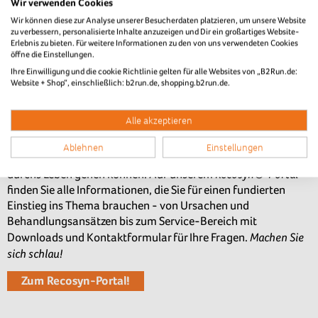
Wir verwenden Cookies
Knorpel verschleißt, rau und rissig
dazu führen, dass der
wird:
Wir können diese zur Analyse unserer Besucherdaten platzieren, um unsere Website
Arthrose. Das schmerzt oft doppelt, weil Arthrose nicht nur
zu verbessern, personalisierte Inhalte anzuzeigen und Dir ein großartiges Website-
Erlebnis zu bieten. Für weitere Informationen zu den von uns verwendeten Cookies
die Beweglichkeit einschränkt, sondern irgendwann auch den
öffne die Einstellungen.
Alltag.
Ihre Einwilligung und die cookie Richtlinie gelten für alle Websites von „B2Run.de:
Website + Shop“, einschließlich: b2run.de, shopping.b2run.de.
Fragen Sie Ihren Orthopäden!
Informieren Sie
Was hilft bei Arthrose? Erst einmal: Wissen!
Alle akzeptieren
sich
und stellen Sie Ihrer Ärztin oder Ihrem Arzt die richtigen
Fragen. Gemeinsam werden Sie die passenden nächsten
Ablehnen
Einstellungen
Schritte beraten und dafür sorgen, dass Sie weiter aktiv
Recosyn®-Portal
durchs Leben gehen können. Auf unserem
finden Sie alle Informationen, die Sie für einen fundierten
Einstieg ins Thema brauchen - von Ursachen und
Behandlungsansätzen bis zum Service-Bereich mit
Machen Sie
Downloads und Kontaktformular für Ihre Fragen.
sich schlau!
Zum Recosyn-Portal!