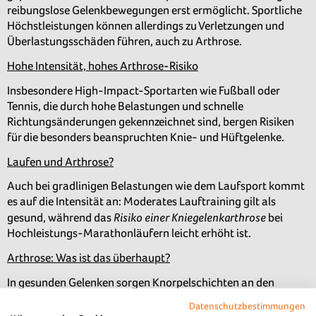
reibungslose Gelenkbewegungen erst ermöglicht. Sportliche
Höchstleistungen können allerdings zu Verletzungen und
Überlastungsschäden führen, auch zu Arthrose.
Hohe Intensität, hohes Arthrose-Risiko
Insbesondere High-Impact-Sportarten wie Fußball oder
Tennis, die durch hohe Belastungen und schnelle
Richtungsänderungen gekennzeichnet sind, bergen Risiken
für die besonders beanspruchten Knie- und Hüftgelenke.
Laufen und Arthrose?
Auch bei gradlinigen Belastungen wie dem Laufsport kommt
es auf die Intensität an: Moderates Lauftraining gilt als
Risiko einer Kniegelenkarthrose
gesund, während das
bei
Hochleistungs-Marathonläufern leicht erhöht ist.
Arthrose: Was ist das überhaupt?
In gesunden Gelenken sorgen Knorpelschichten an den
Knochenenden für reibungslose Bewegungen. Alter,
Datenschutzbestimmungen
Übergewicht, Verletzungen und einseitige Belastung können