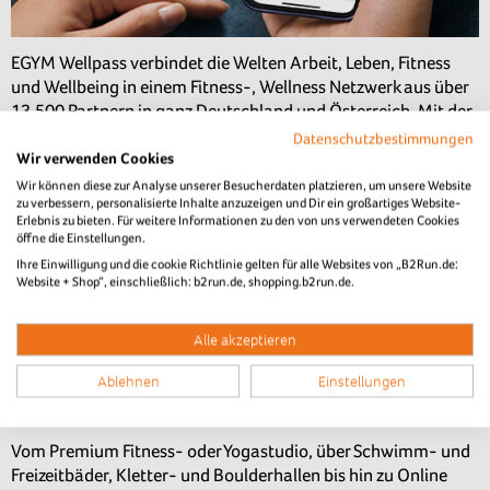
EGYM Wellpass verbindet die Welten Arbeit, Leben, Fitness
und Wellbeing in einem Fitness-, Wellness Netzwerk aus über
13.500 Partnern in ganz Deutschland und Österreich. Mit der
Wellpass App haben Mitarbeitende zudem Zugang zu über
Datenschutzbestimmungen
6.500 Online Kursen zu Bewegung, Ernährung und
Wir verwenden Cookies
Meditation.
Wir können diese zur Analyse unserer Besucherdaten platzieren, um unsere Website
zu verbessern, personalisierte Inhalte anzuzeigen und Dir ein großartiges Website-
Gesunde, motivierte und leistungsfähige Mitarbeitende sind
Erlebnis zu bieten. Für weitere Informationen zu den von uns verwendeten Cookies
öffne die Einstellungen.
die entscheidenden Erfolgsfaktoren für Unternehmen -
Ihre Einwilligung und die cookie Richtlinie gelten für alle Websites von „B2Run.de:
gleichzeitig legen echte Talente heutzutage mehr denn je
Website + Shop“, einschließlich: b2run.de, shopping.b2run.de.
besonderen Wert auf ein ausgeglichenes Arbeits- und
Privatleben und erwarten von ihren Arbeitgeber/-innen
passende Angebote, die es ihnen ermöglichen, sich körperlich
Alle akzeptieren
und mental fit zu halten. Doch so unterschiedlich die
Ablehnen
Einstellungen
Mitarbeitenden, so unterschiedlich deren Interessen und
Bedürfnisse.
Vom Premium Fitness- oder Yogastudio, über Schwimm- und
Freizeitbäder, Kletter- und Boulderhallen bis hin zu Online