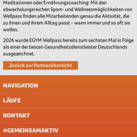
Meditationen oder Ernährungscoaching: Mit den
abwechslungsreichen Sport- und Wellnessmöglichkeiten von
Wellpass finden alle Mitarbeitenden genau die Aktivität, die
zu ihnen und ihrem Alltag passt - wann immer und so oft sie
wollen.
2026 wurde EGYM Wellpass bereits zum sechsten Mal in Folge
als einer der besten Gesundheitsdienstleister Deutschlands
ausgezeichnet.
Zurück zur Partnerübersicht
NAVIGATION
LÄUFE
IMPRESSUM
AGB
KONTAKT
UNTERNEHMEN
AACHEN
ABOUT & JOBS
BERLIN
#GEMEINSAMAKTIV
FAQ
BREMEN