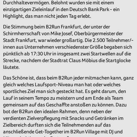
Durchhaltevermögen. Belohnt wurden sie mit einem
einzigartigen Zieleinlauf in den Deutsch Bank Park - ein
Highlight, das man nicht jeden Tag erlebt.
Die Stimmung beim B2Run Frankfurt, der unter der
Schirmherrschaft von Mike Josef, Oberbürgermeister der
Stadt Frankfurt, war wieder großartig. Die 2.500 Teilnehmer/-
innen aus Unternehmen verschiedenster Größe begaben sich
pünktlich ab 17:30 Uhr in insgesamt zwei Startwellen auf die
Strecke, nachdem der Stadtrat Claus Möbius die Startglocke
läutete.
Das Schöne ist, dass beim B2Run jeder mitmachen kann, ganz
gleich welches Laufsport-Niveau man hat oder welches
sportliches Ziel man sich gesteckt hat. Es geht darum, den
Lauf in seinem Tempo zu meistern und am Ende als Team
gemeinsam auf das Geschaffte anstoßen zu können. Dazu
bot der B2Run den idealen Rahmen, denn neben der
verdienten Zielverpflegung mit Snacks und Getränken im
Zielbereich durften sich die Teilnehmenden auf das
anschließende Get-Together im B2Run Village mit DJ und