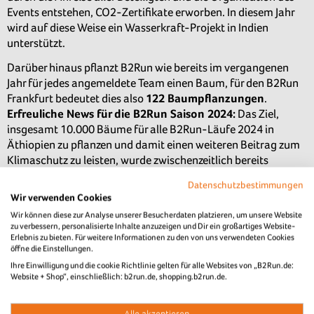
Events entstehen, CO2-Zertifikate erworben. In diesem Jahr
wird auf diese Weise ein Wasserkraft-Projekt in Indien
unterstützt.
Darüber hinaus pflanzt B2Run wie bereits im vergangenen
Jahr für jedes angemeldete Team einen Baum, für den B2Run
Frankfurt bedeutet dies also
122 Baumpflanzungen
.
Erfreuliche News für die B2Run Saison 2024:
Das Ziel,
insgesamt 10.000 Bäume für alle B2Run-Läufe 2024 in
Äthiopien zu pflanzen und damit einen weiteren Beitrag zum
Klimaschutz zu leisten, wurde zwischenzeitlich bereits
erreicht. Hierfür arbeitet B2Run mit der Stiftung Menschen
Datenschutzbestimmungen
für Menschen zusammen, die seit über 40 Jahren die
Wir verwenden Cookies
Lebensgrundlage vieler Menschen im ländlichen Äthiopien
Wir können diese zur Analyse unserer Besucherdaten platzieren, um unsere Website
sichert und es ihnen ermöglicht, ein selbstbestimmteres
zu verbessern, personalisierte Inhalte anzuzeigen und Dir ein großartiges Website-
Leben zu führen.
Erlebnis zu bieten. Für weitere Informationen zu den von uns verwendeten Cookies
öffne die Einstellungen.
Über Infront B2Run
Ihre Einwilligung und die cookie Richtlinie gelten für alle Websites von „B2Run.de:
Website + Shop“, einschließlich: b2run.de, shopping.b2run.de.
Infront B2Run, Tochtergesellschaft der internationalen
Sportmarketing-Firma Infront, organisiert und entwickelt
Alle akzeptieren