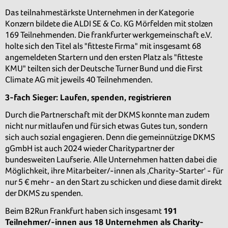
Das teilnahmestärkste Unternehmen in der Kategorie
Konzern bildete die ALDI SE & Co. KG Mörfelden mit stolzen
169 Teilnehmenden. Die frankfurter werkgemeinschaft e.V.
holte sich den Titel als "fitteste Firma" mit insgesamt 68
angemeldeten Startern und den ersten Platz als "fitteste
KMU" teilten sich der Deutsche Turner Bund und die First
Climate AG mit jeweils 40 Teilnehmenden.
3-fach Sieger: Laufen, spenden, registrieren
Durch die Partnerschaft mit der DKMS konnte man zudem
nicht nur mitlaufen und für sich etwas Gutes tun, sondern
sich auch sozial engagieren. Denn die gemeinnützige DKMS
gGmbH ist auch 2024 wieder Charitypartner der
bundesweiten Laufserie. Alle Unternehmen hatten dabei die
Möglichkeit, ihre Mitarbeiter/-innen als ‚Charity-Starter' - für
nur 5 € mehr - an den Start zu schicken und diese damit direkt
der DKMS zu spenden.
Beim B2Run Frankfurt haben sich insgesamt
191
Teilnehmer/-innen aus 18 Unternehmen als Charity-