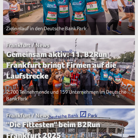
Zieleinlauf in den Deutsche Bank Park
Frankfurt / News
Gemeinsam aktiv: 11. B2Run
Frankfurt bringt Firmen auf die
Laufstrecke
2.700 Teilnehmende und 159 Unternehmen im Deutsche
Bank Park
Frankfurt / News
"Die Fittesten" beim B2Run
Frankfurt 2025