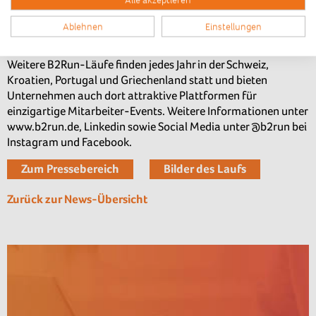
Europas größte Firmenlaufserie, B2Run, die seit der
Gründung im Jahr 2004 signifikantes Wachstum verzeichnet.
Ablehnen
Einstellungen
Präsentiert von der DAK-Gesundheit, werden 2024 in 18
Städten in ganz Deutschland B2Run-Läufe ausgetragen.
Weitere B2Run-Läufe finden jedes Jahr in der Schweiz,
Kroatien, Portugal und Griechenland statt und bieten
Unternehmen auch dort attraktive Plattformen für
einzigartige Mitarbeiter-Events. Weitere Informationen unter
www.b2run.de, Linkedin sowie Social Media unter @b2run bei
Instagram und Facebook.
Zum Pressebereich
Bilder des Laufs
Zurück zur News-Übersicht