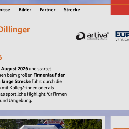
nisse
Bilder
Partner
Strecke
Dillinger
6
. August 2026
und startet
men beim großen
Firmenlauf der
 lange Strecke
führt durch die
 mit Kolleg/-innen oder als
 das sportliche Highlight für Firmen
n und Umgebung.