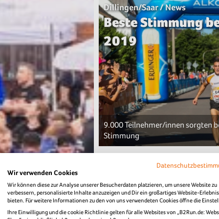
Dillingen/Saar / News
Beste Stimmung be
2019
9.000 Teilnehmer/innen sorgten b
Stimmung
Datenschutzbestim
Dillingen/Saar / News
Wir verwenden Cookies
Heißes Wetter bei
Wir können diese zur Analyse unserer Besucherdaten platzieren, um unsere Website zu
verbessern, personalisierte Inhalte anzuzeigen und Dir ein großartiges Website-Erlebnis
2019
bieten. Für weitere Informationen zu den von uns verwendeten Cookies öffne die Einste
Ihre Einwilligung und die cookie Richtlinie gelten für alle Websites von „B2Run.de: Webs