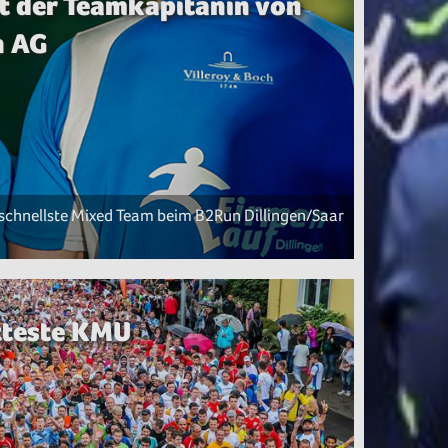
it der Teamkapitänin von
h AG
 schnellste Mixed Team beim B2Run Dillingen/Saar
tteste KMU