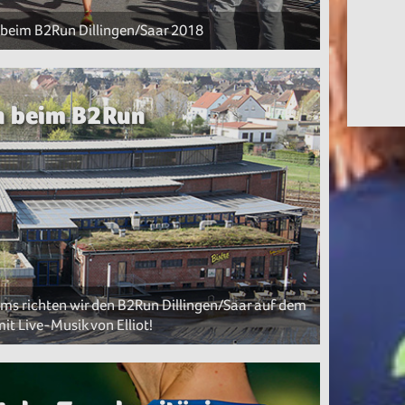
u beim B2Run Dillingen/Saar 2018
n beim B2Run
ms richten wir den B2Run Dillingen/Saar auf dem
t Live-Musik von Elliot!