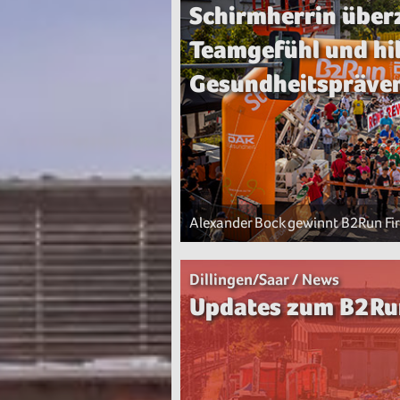
Schirmherrin über
Teamgefühl und hil
Gesundheitspräve
Alexander Bock gewinnt B2Run Fir
Dillingen/Saar / News
Updates zum B2Run