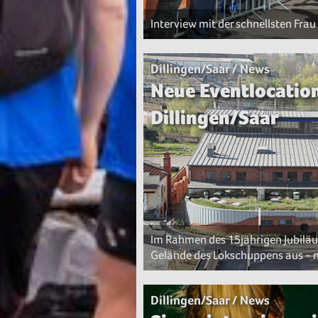
Interview mit der schnellsten Fra
Dillingen/Saar / News
Neue Eventlocatio
Dillingen/Saar
Im Rahmen des 15jährigen Jubiläu
Gelände des Lokschuppens aus - mi
Dillingen/Saar / News