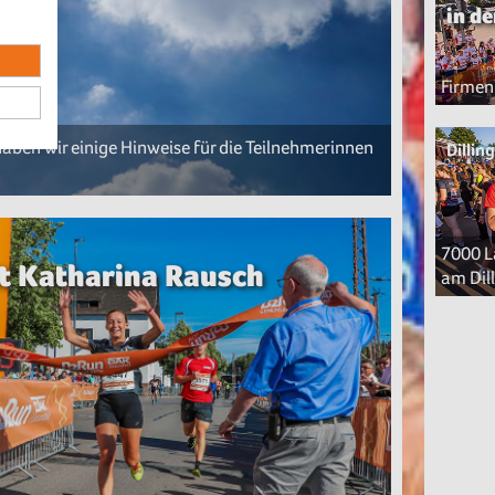
in d
Firmenl
ben wir einige Hinweise für die Teilnehmerinnen
Dillin
7000 L
it Katharina Rausch
am Dil