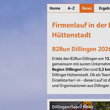
Home
A-Z
News
Ergeb
Firmenlauf in der 
Hüttenstadt
B2Run Dillingen 202
Erlebt den B2Run Dillingen am
13
gemeinsam mit eurem Unterneh
Region Dillingen
! Die rund
5,3 km
Dillinger Hüttenstadt. Ob als Team
Einzelstarter/-in - dieser Lauf ist
und Organisationen aus Dillinge
Dillingen/Saar / News