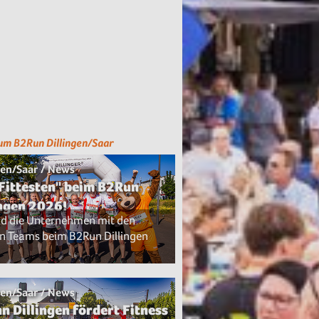
um B2Run Dillingen/Saar
gen/Saar / News
 Fittesten" beim B2Run
ingen 2026!
nd die Unternehmen mit den
n Teams beim B2Run Dillingen
gen/Saar / News
n Dillingen fördert Fitness