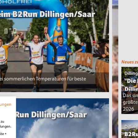
im B2Run Dillingen/Saar
Neues z
Dillin
ei sommerlichen Temperaturen für beste
"Die
Dill
Das si
größte
mungen
2026
m B2Run Dillingen/Saar
 zu
Dillin
llungen.
B2Ru
ite +