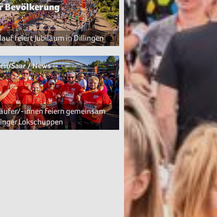
er Bevölkerung
auf feiert Jubiläum in Dillingen
gen/Saar / News
äufer/-innen feiern gemeinsam
linger Lokschuppen