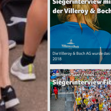
Siegerinterview m
der Villeroy & Boc
Die Villeroy & Boch AG wurde das
2018
Dillingen/Saar / News
Siegerinterview Fi