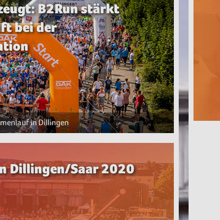
zeugt: B2Run stärkt
ft bei der
ntion
menlauf in Dillingen
 Dillingen/Saar 2020