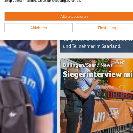
Shop“, einschließlich: b2run.de, shopping.b2run.de.
Alle akzeptieren
Ablehnen
Einstellungen
Wegen der heißen Temperaturen ha
und Teilnehmer im Saarland.
Dillingen/Saar / News
Siegerinterview m