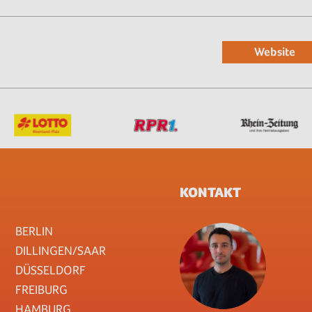
Website
KONTAKT
BERLIN
DILLINGEN/SAAR
DÜSSELDORF
FREIBURG
HAMBURG