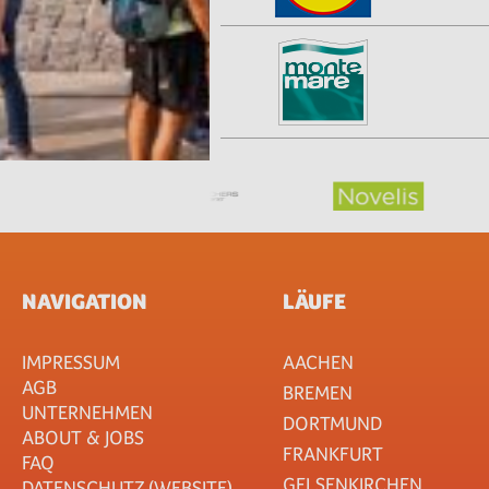
NAVIGATION
LÄUFE
IMPRESSUM
AACHEN
AGB
BREMEN
UNTERNEHMEN
DORTMUND
ABOUT & JOBS
FRANKFURT
FAQ
GELSENKIRCHEN
DATENSCHUTZ (WEBSITE)