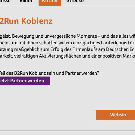
nisse
Bilder
Partner
Strecke
B2Run Koblenz
geist, Bewegung und unvergessliche Momente - und das alles wä
einsam mit ihnen schaffen wir ein einzigartiges Lauferlebnis fü
ützung maßgeblich zum Erfolg des Firmenlaufs am Deutschen Eck b
barkeit, vielfältigen Aktivierungsflächen und einer positiven M
il des B2Run Koblenz sein und Partner werden?
Jetzt Partner werden
Website