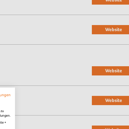
Website
Website
mungen
Website
 zu
llungen.
ite +