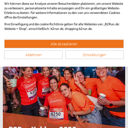
B2Run Koblenz 2025
Wir können diese zur Analyse unserer Besucherdaten platzieren, um unsere Website
zu verbessern, personalisierte Inhalte anzuzeigen und Dir ein großartiges Website-
Diashow Ziel
Erlebnis zu bieten. Für weitere Informationen zu den von uns verwendeten Cookies
öffne die Einstellungen.
Ihre Einwilligung und die cookie Richtlinie gelten für alle Websites von „B2Run.de:
Website + Shop“, einschließlich: b2run.de, shopping.b2run.de.
Alle akzeptieren
Ablehnen
Einstellungen