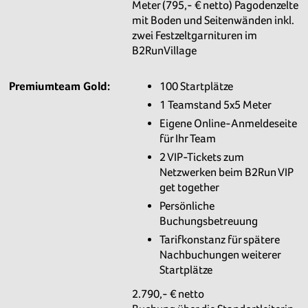
Meter (795,- € netto) Pagodenzelte
mit Boden und Seitenwänden inkl.
zwei Festzeltgarnituren im
B2RunVillage
Premiumteam Gold:
100 Startplätze
1 Teamstand 5x5 Meter
Eigene Online-Anmeldeseite
für Ihr Team
2 VIP-Tickets zum
Netzwerken beim B2Run VIP
get together
Persönliche
Buchungsbetreuung
Tarifkonstanz für spätere
Nachbuchungen weiterer
Startplätze
2.790,- € netto