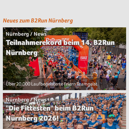
Neues zum B2Run Nürnberg
Nürnberg / News
Teilnahmerekord beim 14. B2Run
Nürnberg
Über 20.000 Laufbegeisterte feiern Teamgeist
Nürnberg / News
"Die Fittesten" beim B2Run
Nürnberg 2026!