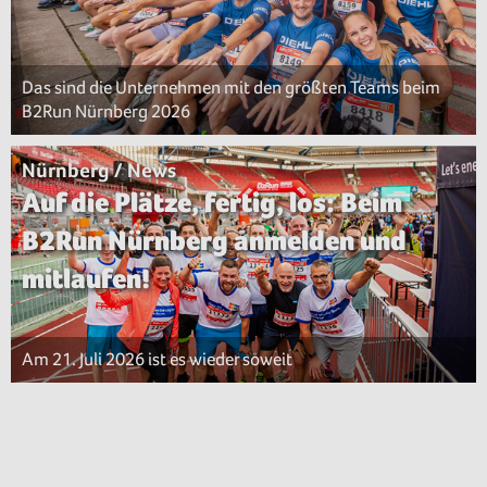
Das sind die Unternehmen mit den größten Teams beim
B2Run Nürnberg 2026
Nürnberg / News
Auf die Plätze, fertig, los: Beim
B2Run Nürnberg anmelden und
mitlaufen!
Am 21. Juli 2026 ist es wieder soweit