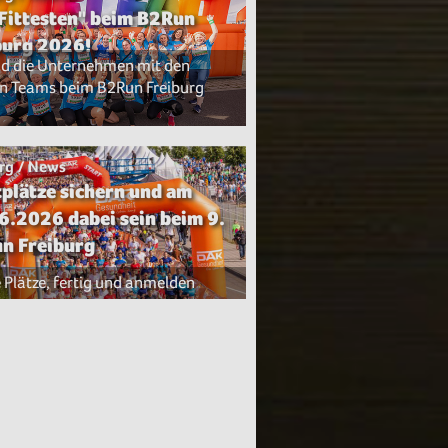
 Fittesten" beim B2Run
burg 2026!
nd die Unternehmen mit den
n Teams beim B2Run Freiburg
rg / News
tplätze sichern und am
6.2026 dabei sein beim 9.
n Freiburg
 Plätze, fertig und anmelden