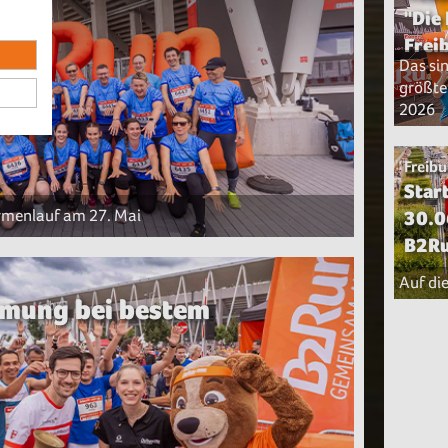
"Die
Frei
Das si
größte
2026
Freibu
Star
Firmenlauf am 27. Mai
30.0
B2Ru
Auf die
mmung bei bestem