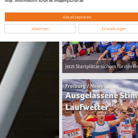
Shop“, einschließlich: b2run.de, shopping.b2run.de.
Alle akzeptieren
Ablehnen
Einstellungen
Jetzt Startplätze sichern für den 
Freiburg / News
Ausgelassene Sti
Laufwetter