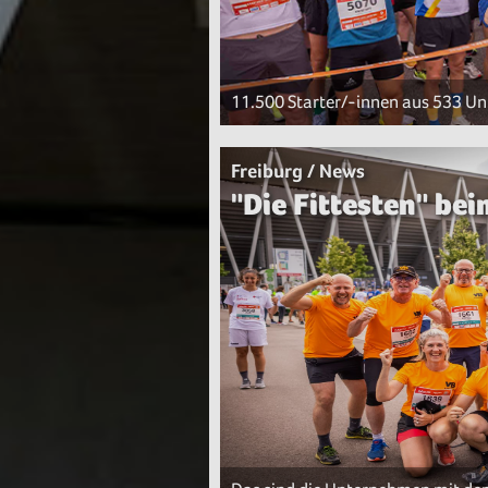
11.500 Starter/-innen aus 533 U
Freiburg / News
"Die Fittesten" be