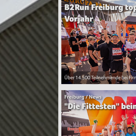
B2Run Freiburg t
Vorjahr
Über 14.500 Teilnehmende bei Fi
Freiburg / News
"Die Fittesten" be