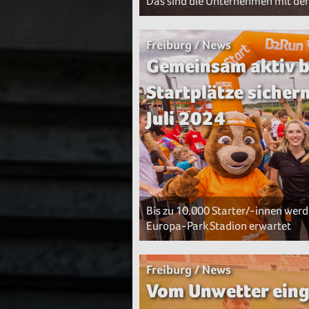
Das sind die Unternehmen mit de
Freiburg / News
Gemeinsam aktiv b
Startplätze sicher
Juli 2024
Bis zu 10.000 Starter/-innen wer
Europa-Park Stadion erwartet
Freiburg / News
Vom Unwetter eing