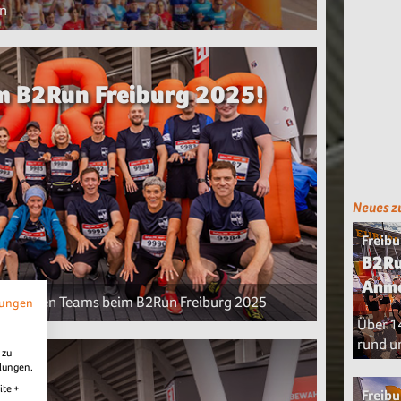
en
im B2Run Freiburg 2025!
Neues z
Freibu
B2Ru
Anme
n größten Teams beim B2Run Freiburg 2025
mungen
Über 1
rund u
 zu
llungen.
025
ite +
Freibu