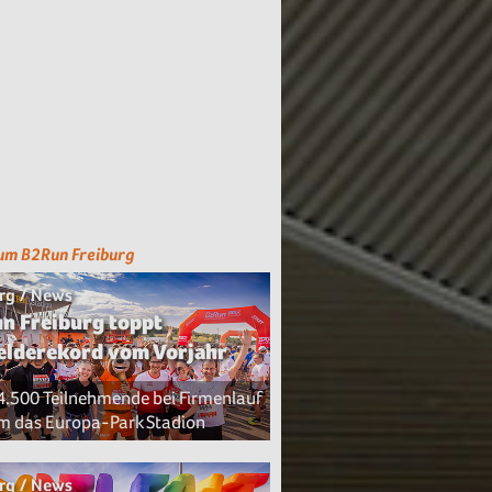
um B2Run Freiburg
rg / News
n Freiburg toppt
lderekord vom Vorjahr
4.500 Teilnehmende bei Firmenlauf
m das Europa-Park Stadion
rg / News