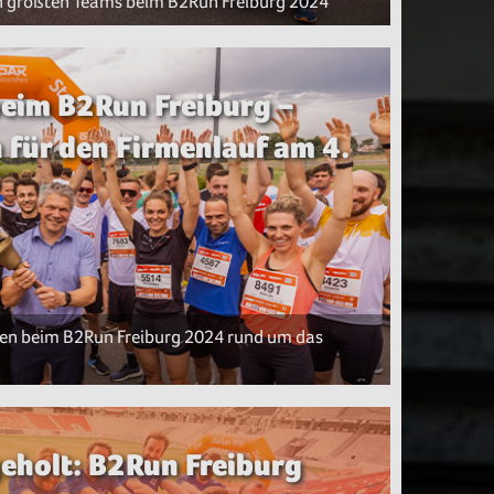
n größten Teams beim B2Run Freiburg 2024
eim B2Run Freiburg –
n für den Firmenlauf am 4.
den beim B2Run Freiburg 2024 rund um das
eholt: B2Run Freiburg