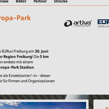
nisse
Bilder
Partner
Strecke
ropa-Park
6
am B2Run Freiburg am
30. Juni
er Region Freiburg
! Die
5
km
on endete mit einem
Europa-Park Stadion
.
 als Einzelstarter/-in - dieser
ght für Firmen und Organisationen
B