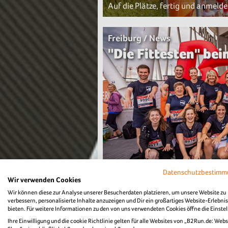
Auf die Plätze, fertig und anmeld
Freiburg / News
"Die Fittesten" be
Das sind die Unternehmen mit de
Datenschutzbestim
Wir verwenden Cookies
Wir können diese zur Analyse unserer Besucherdaten platzieren, um unsere Website zu
verbessern, personalisierte Inhalte anzuzeigen und Dir ein großartiges Website-Erlebnis
Freiburg / News
bieten. Für weitere Informationen zu den von uns verwendeten Cookies öffne die Einste
B2Run Freiburg 2
Ihre Einwilligung und die cookie Richtlinie gelten für alle Websites von „B2Run.de: Webs