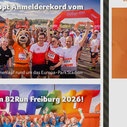
oppt Anmelderekord vom
rmenlauf rund um das Europa-Park Stadion
im B2Run Freiburg 2026!