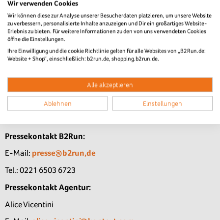
Wir verwenden Cookies
Infront B2Run, Tochtergesellschaft der internationalen
Wir können diese zur Analyse unserer Besucherdaten platzieren, um unsere Website
Sportmarketing-Firma Infront, organisiert und entwickelt
zu verbessern, personalisierte Inhalte anzuzeigen und Dir ein großartiges Website-
Erlebnis zu bieten. Für weitere Informationen zu den von uns verwendeten Cookies
Europas größte Firmenlaufserie, B2Run, die seit der
öffne die Einstellungen.
Gründung im Jahr 2004 signifikantes Wachstum verzeichnet.
Ihre Einwilligung und die cookie Richtlinie gelten für alle Websites von „B2Run.de:
Präsentiert von der DAK-Gesundheit, werden 2025 in 18
Website + Shop“, einschließlich: b2run.de, shopping.b2run.de.
Städten in ganz Deutschland Läufe von B2Run ausgetragen.
Weitere B2Run Läufe finden jedes Jahr in der Schweiz,
Alle akzeptieren
Kroatien, Portugal, und Griechenland statt und bieten
Unternehmen auch dort attraktive Plattformen für
Ablehnen
Einstellungen
einzigartige Mitarbeiter-Events. Weitere Informationen unter
www.b2run.de.
Pressekontakt B2Run:
E-Mail:
presse@b2run,de
Tel.: 0221 6503 6723
Pressekontakt Agentur:
Alice Vicentini