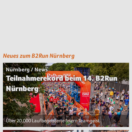
Neues zum B2Run Nürnberg
Nürnberg / News
Teilnahmerekord beim 14. B2Run
Nürnberg
Über 20.000 Laufbegeisterte feiern Teamgeist