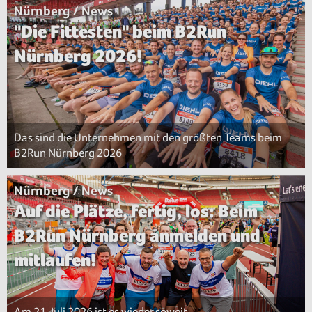
Nürnberg / News
"Die Fittesten" beim B2Run
Nürnberg 2026!
Das sind die Unternehmen mit den größten Teams beim
B2Run Nürnberg 2026
Nürnberg / News
Auf die Plätze, fertig, los: Beim
B2Run Nürnberg anmelden und
mitlaufen!
Am 21. Juli 2026 ist es wieder soweit