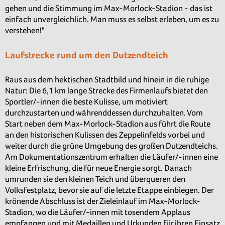
gehen und die Stimmung im Max-Morlock-Stadion - das ist
einfach unvergleichlich. Man muss es selbst erleben, um es zu
verstehen!"
Laufstrecke rund um den Dutzendteich
Raus aus dem hektischen Stadtbild und hinein in die ruhige
Natur: Die 6,1 km lange Strecke des Firmenlaufs bietet den
Sportler/-innen die beste Kulisse, um motiviert
durchzustarten und währenddessen durchzuhalten. Vom
Start neben dem Max-Morlock-Stadion aus führt die Route
an den historischen Kulissen des Zeppelinfelds vorbei und
weiter durch die grüne Umgebung des großen Dutzendteichs.
Am Dokumentationszentrum erhalten die Läufer/-innen eine
kleine Erfrischung, die für neue Energie sorgt. Danach
umrunden sie den kleinen Teich und überqueren den
Volksfestplatz, bevor sie auf die letzte Etappe einbiegen. Der
krönende Abschluss ist der Zieleinlauf im Max-Morlock-
Stadion, wo die Läufer/-innen mit tosendem Applaus
empfangen und mit Medaillen und Urkunden für ihren Einsatz