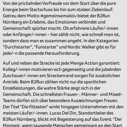
Von der prickelnden Vorfreude vor dem Start über die pure
Energie beim Startschuss bis hin zum stolzen Zieleinlauf:
Getreu dem Motto #gemeinsamaktiv bietet der B2Run
Nürnberg ein Erlebnis, das Emotionen verbindet und
Gemeinschaft spürbar macht. Ob erfahrene Läufer/-innen
oder Anfänger/-innen - hier zählt nicht, wie schnell man ist,
sondern dass man es zusammen angeht. In den Kategorien
"Durchstarter", "Funstarter" und Nordic Walker gibt es für
jede/-n die passende Herausforderung.
Auf und neben der Strecke ist jede Menge Action garantiert:
Kolleg/-innen motivieren sich gegenseitig und die jubelnden
Zuschauer/-innen am Streckenrand sorgen für zusätzlichen
Antrieb. Beim B2Run zählen nicht nur die sportlichen
Einzelleistungen, die wahre Stärke zeigt sich in der
Gemeinschaft. Die schnellsten Frauen-, Männer- und Mixed-
Teams dürfen sich über besondere Auszeichnungen freuen.
Der Titel "Die Fittesten" winkt hingegen Unternehmen mit den
meisten Läufer/-innen. Lucas Del Din, Standortleiter des
B2Run Nürnberg, blickt mit Begeisterung auf das Event: "Der
Moment, wenn tausende Menschen gemeinsam an den Start