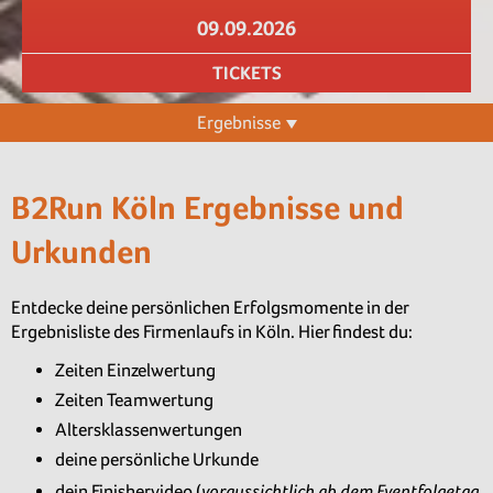
09.09.2026
TICKETS
Ergebnisse
B2Run Köln Ergebnisse und
Urkunden
Entdecke deine persönlichen Erfolgsmomente in der
Ergebnisliste des Firmenlaufs in Köln. Hier findest du:
Zeiten Einzelwertung
Zeiten Teamwertung
Altersklassenwertungen
deine persönliche Urkunde
voraussichtlich ab dem Eventfolgetag
dein Finishervideo (