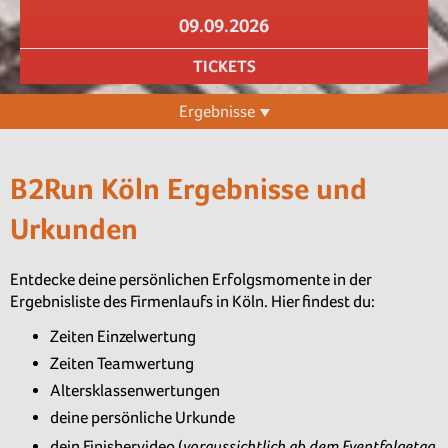
09.09.2026
TICKETS
Ergebnisse
B2Run Köln Ergebnisse und
Urkunden
Entdecke deine persönlichen Erfolgsmomente in der
Ergebnisliste des Firmenlaufs in Köln. Hier findest du:
Zeiten Einzelwertung
Zeiten Teamwertung
Altersklassenwertungen
deine persönliche Urkunde
voraussichtlich ab dem Eventfolgetag
dein Finishervideo (