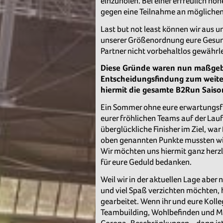
einzuholen. Bei einer erfreulich ho
gegen eine Teilnahme an möglichen
Last but not least können wir aus u
unserer Größenordnung eure Gesund
Partner nicht vorbehaltlos gewährle
Diese Gründe waren nun maßgebl
Entscheidungsfindung zum weite
hiermit die gesamte B2Run Saiso
Ein Sommer ohne eure erwartungsfro
eurer fröhlichen Teams auf der Lauf
überglückliche Finisher im Ziel, war 
oben genannten Punkte mussten wi
Wir möchten uns hiermit ganz herzli
für eure Geduld bedanken.
Weil wir in der aktuellen Lage abe
und viel Spaß verzichten möchten, h
gearbeitet. Wenn ihr und eure Kolle
Teambuilding, Wohlbefinden und Mot