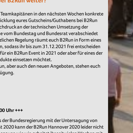
bei B2Run weiter?
n Teamkapitänen in den nächsten Wochen konkrete
wicklung eures Gutscheins/Guthabens bei B2Run
ochdruck an der technischen Umsetzung der
die vom Bundestag und Bundesrat verabschiedet
lichen Regelung räumt euch B2Run in Form eines
in, sodass ihr bis zum 31.12.2021 frei entscheiden
für ein B2Run Event in 2021 oder aber für eines der
dukte einsetzen möchtet.
un, aber auch den neuen Angeboten, stehen euch
fügung.
00 Uhr +++
s der Bundesregierung mit der Untersagung von
t 2020 kann der B2Run Hannover 2020 leider nicht