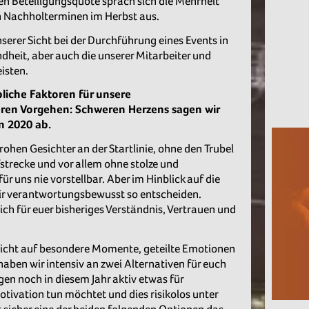
hen Beteiligungsquote sprach sich die Mehrheit
 Nachholterminen im Herbst aus.
nserer Sicht bei der Durchführung eines Events in
heit, aber auch die unserer Mitarbeiter und
isten.
iche Faktoren für unsere
ren Vorgehen: Schweren Herzens sagen wir
n 2020 ab.
hen Gesichter an der Startlinie, ohne den Trubel
strecke und vor allem ohne stolze und
für uns nie vorstellbar. Aber im Hinblick auf die
r verantwortungsbewusst so entscheiden.
ch für euer bisheriges Verständnis, Vertrauen und
r nicht auf besondere Momente, geteilte Emotionen
aben wir intensiv an zwei Alternativen für euch
gen noch in diesem Jahr aktiv etwas für
ivation tun möchtet und dies risikolos unter