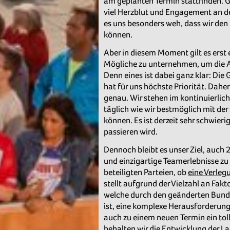
am geplanten Termin stattfinden. Ge
viel Herzblut und Engagement an de
es uns besonders weh, dass wir de
können.
Aber in diesem Moment gilt es erst
Mögliche zu unternehmen, um die 
Denn eines ist dabei ganz klar: Die 
hat für uns höchste Priorität. Dahe
genau. Wir stehen im kontinuierli
täglich wie wir bestmöglich mit de
können. Es ist derzeit sehr schwier
passieren wird.
Dennoch bleibt es unser Ziel, auch
und einzigartige Teamerlebnisse zu 
beteiligten Parteien, ob
eine Verleg
stellt aufgrund der Vielzahl an Fak
welche durch den geänderten Bunde
ist, eine komplexe Herausforderung
auch zu einem neuen Termin ein tol
behalten wir die Entwicklung der La