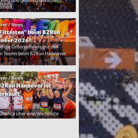
king und gesellschaftliches
hsee
ement
ver / News
 Fittesten" beim B2Run
over 2026!
nd die Unternehmen mit den
n Teams beim B2Run Hannover
ver / News
B2Run Hannover ist
erkauft
 Chance über eine Warteliste