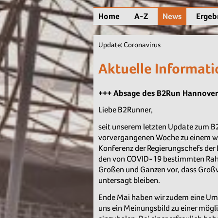
Home
A-Z
News
Ergeb
Update: Coronavirus
Aktuelle Informat
+++ Absage des B2Run Hannover
Liebe B2Runner,
seit unserem letzten Update zum B2
vorvergangenen Woche zu einem we
Konferenz der Regierungschefs der 
den von COVID-19 bestimmten Rah
Großen und Ganzen vor, dass Großv
untersagt bleiben.
Ende Mai haben wir zudem eine Um
uns ein Meinungsbild zu einer mög