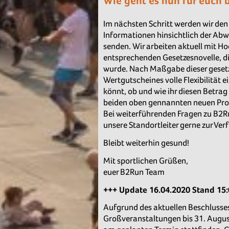
Wie geht es nun für euch 
Im nächsten Schritt werden wir de
Informationen hinsichtlich der Ab
senden. Wir arbeiten aktuell mit H
entsprechenden Gesetzesnovelle, 
wurde. Nach Maßgabe dieser gesetz
Wertgutscheines volle Flexibilität e
könnt, ob und wie ihr diesen Betrag 
beiden oben gennannten neuen Pro
Bei weiterführenden Fragen zu B2R
unsere Standortleiter gerne zur Ver
Bleibt weiterhin gesund!
Mit sportlichen Grüßen,
euer B2Run Team
+++ Update 16.04.2020 Stand 15:
Aufgrund des aktuellen Beschlusse
Großveranstaltungen bis 31. Augus