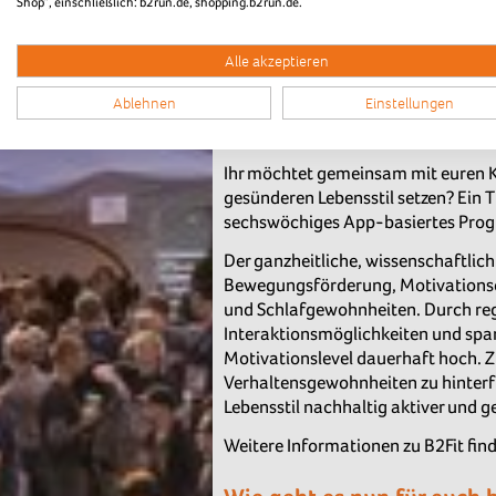
Shop“, einschließlich: b2run.de, shopping.b2run.de.
Alle akzeptieren
B2Fit
Ablehnen
Einstellungen
FOR A BETTER YOU
Ihr möchtet gemeinsam mit euren K
gesünderen Lebensstil setzen? Ein 
sechswöchiges App-basiertes Prog
Der ganzheitliche, wissenschaftlich
Bewegungsförderung, Motivationsc
und Schlafgewohnheiten. Durch reg
Interaktionsmöglichkeiten und sp
Motivationslevel dauerhaft hoch. Zie
Verhaltensgewohnheiten zu hinterf
Lebensstil nachhaltig aktiver und g
Weitere Informationen zu B2Fit find