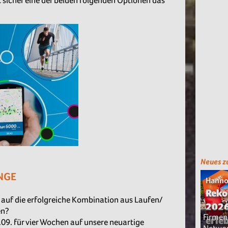
sicher eine der beiden folgenden Optionen das
Neues z
NGE
Hanno
Reko
 auf die erfolgreiche Kombination aus Laufen/
2026
en?
Firmen
erle
09. für vier Wochen auf unsere neuartige