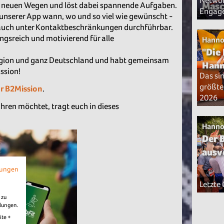
Networ
Masc
f neuen Wegen und löst dabei spannende Aufgaben.
Engag
 unserer App wann, wo und so viel wie gewünscht -
s auch unter Kontaktbeschränkungen durchführbar.
gsreich und motivierend für alle
Hanno
"Die
Region und ganz Deutschland und habt gemeinsam
Hann
ssion!
Das si
größte
r B2Mission
.
2026
hren möchtet, tragt euch in dieses
Hanno
Der 
ausv
mungen
Letzte
 zu
llungen.
ite +