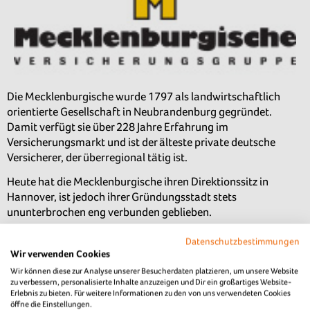
Die Mecklenburgische wurde 1797 als landwirtschaftlich
orientierte Gesellschaft in Neubrandenburg gegründet.
Damit verfügt sie über 228 Jahre Erfahrung im
Versicherungsmarkt und ist der älteste private deutsche
Versicherer, der überregional tätig ist.
Heute hat die Mecklenburgische ihren Direktionssitz in
Hannover, ist jedoch ihrer Gründungsstadt stets
ununterbrochen eng verbunden geblieben.
Der Mecklenburgischen Versicherungs-Gesellschaft a.G.
Datenschutzbestimmungen
vertrauen mehr als
650.000 Menschen
in allen
Wir verwenden Cookies
Lebenssituationen Ihre Sicherheit und Vorsorge an. Wie uns
Wir können diese zur Analyse unserer Besucherdaten platzieren, um unsere Website
das gelingt? Unsere über 1.000 Ange­stellten sowie über 800
zu verbessern, personalisierte Inhalte anzuzeigen und Dir ein großartiges Website-
Erlebnis zu bieten. Für weitere Informationen zu den von uns verwendeten Cookies
Agen­turen vor Ort finden gemeinsam mit unseren Kundinnen
öffne die Einstellungen.