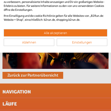
zu verbessern, personalisierte Inhalte anzuzeigen und Dir ein großartiges Website-
Erlebnis zu bieten. Für weitere Informationen zu den von uns verwendeten Cookies
öffne die Einstellungen.
Ihre Einwilligung und die cookie Richtlinie gelten für alle Websites von „B2Run.de:
Website + Shop“, einschließlich: b2run.de, shopping.b2run.de.
Alle akzeptieren
Ablehnen
Einstellungen
Zurück zur Partnerübersicht
NAVIGATION
LÄUFE
IMPRESSUM