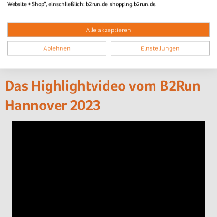
Website + Shop“, einschließlich: b2run.de, shopping.b2run.de.
B2Run Hannover 2023
Alle akzeptieren
Der Zieleinlauf
Ablehnen
Einstellungen
Das Highlightvideo vom B2Run
Hannover 2023