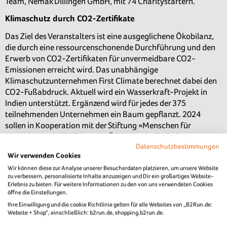
Team, Nemak Dillingen GmbH, mit 74 Charitystartern.
Klimaschutz durch CO2-Zertifikate
Das Ziel des Veranstalters ist eine ausgeglichene Ökobilanz,
die durch eine ressourcenschonende Durchführung und den
Erwerb von CO2-Zertifikaten für unvermeidbare CO2-
Emissionen erreicht wird. Das unabhängige
Klimaschutzunternehmen First Climate berechnet dabei den
CO2-Fußabdruck. Aktuell wird ein Wasserkraft-Projekt in
Indien unterstützt. Ergänzend wird für jedes der 375
teilnehmenden Unternehmen ein Baum gepflanzt. 2024
sollen in Kooperation mit der Stiftung «Menschen für
Menschen» 10.000 Bäume in Äthiopien in die Erde gesetzt
Datenschutzbestimmungen
und damit zusätzlich ein wichtiger Beitrag für die Umwelt
Wir verwenden Cookies
geleistet werden.
Wir können diese zur Analyse unserer Besucherdaten platzieren, um unsere Website
Das beigefügte Bildmaterial steht - bei Nennung der Quelle
zu verbessern, personalisierte Inhalte anzuzeigen und Dir ein großartiges Website-
Erlebnis zu bieten. Für weitere Informationen zu den von uns verwendeten Cookies
"Infront B2Run" - honorarfrei bereit.
öffne die Einstellungen.
Ihre Einwilligung und die cookie Richtlinie gelten für alle Websites von „B2Run.de:
Zum Pressebereich
Bilder des Laufs
Website + Shop“, einschließlich: b2run.de, shopping.b2run.de.