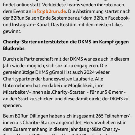
findet online statt. Verkleidete Teams senden ihr Foto nach
dem Event an
info@b2run.de
. Die Abstimmung startet nach
der B2Run Saison Ende September auf dem B2Run Facebook-
und Instagram-Kanal. Das Kostüm mit den meisten Likes
gewinnt.
Charity-Starter unterstützten die DKMS im Kampf gegen
Blutkrebs
Durch die Partnerschaft mit der DKMS war es auch in diesem
Jahr wieder möglich, sich sozial zu engagieren. Die
gemeinnützige DKMS gGmbH ist auch 2024 wieder
Charitypartner der bundesweiten Laufserie. Alle
Unternehmen hatten dabei die Möglichkeit, ihre
Mitarbeiter/-innen als ‚Charity-Starter' - für nur 5 € mehr -
an den Start zu schicken und diese damit direkt der DKMS zu
spenden.
Beim B2Run Dillingen haben sich insgesamt 265 Teilnehmer/-
innen als Charity-Starter angemeldet. Hervorzuheben ist in
dem Zusammenhang in diesem Jahr das größte Charity-