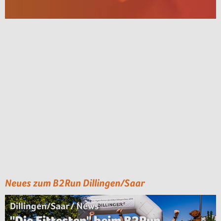
Neues zum B2Run Dillingen/Saar
Dillingen/Saar / News
"Die Fittesten" beim B2Run