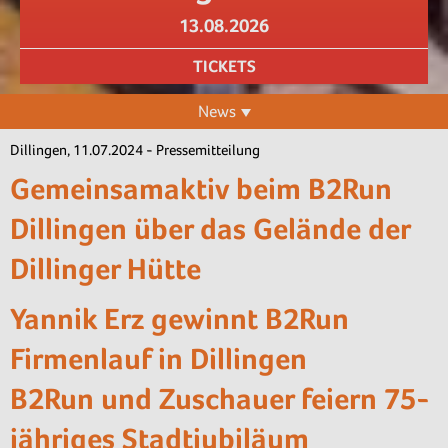
13.08.2026
TICKETS
News
Dillingen, 11.07.2024 - Pressemitteilung
Gemeinsamaktiv beim B2Run
Dillingen über das Gelände der
Dillinger Hütte
Yannik Erz gewinnt B2Run
Firmenlauf in Dillingen
B2Run und Zuschauer feiern 75-
jähriges Stadtjubiläum