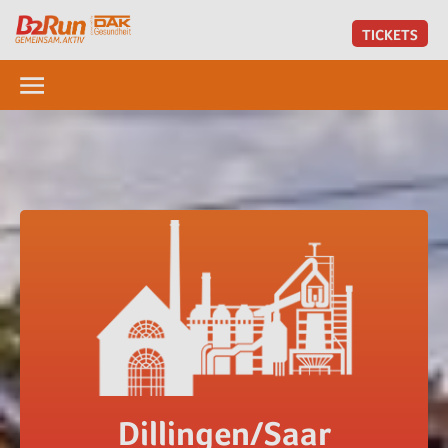
TICKETS
Dillingen/Saar