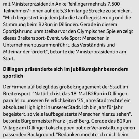
mit Ministerpräsidentin Anke Rehlinger mehr als 7.500
Teilnehmer/-innen auf die 5,3 km lange Strecke zu schicken.
"Mich begeistert in jedem Jahr die Laufbegeisterung und die
Stimmung beim B2Run in Dillingen. Gerade in diesem
Sportjahr und unmittelbar vor den Olympischen Spielen zeigt
dieses Breitensport-Event, wie Sport Menschen in
Unternehmen zusammenführt, das Verständnis und
Miteinander fördert", betonte die Ministerpräsidentin am
Start.
Dillingen präsentierte sich im Jubiläumsjahr besonders
sportlich
Der Firmenlauf belegt das große Engagement der Stadt im
Breitensport. "Natürlich ist das 18. Mal B2Run in Dillingen
parallel zu unseren Feierlichkeiten '75 Jahre Stadtrechte' ein
absolutes Highlight in unserer Stadt. Ich bin Jahr für Jahr
begeistert, so viele laufbegeisterte Menschen hier zu sehen",
betonte Bürgermeister Franz-Josef Berg. Gerade das B2Run
Village am Dillinger Lokschuppen bot der Veranstaltung einen
passenden Background. "Bedanken möchte ich mich beim