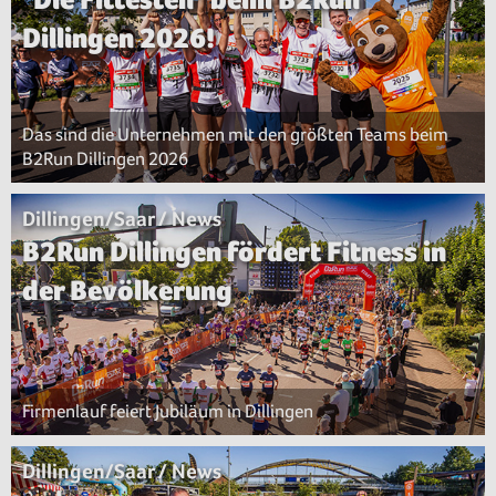
Dillingen 2026!
Das sind die Unternehmen mit den größten Teams beim
B2Run Dillingen 2026
Dillingen/Saar / News
B2Run Dillingen fördert Fitness in
der Bevölkerung
Firmenlauf feiert Jubiläum in Dillingen
Dillingen/Saar / News