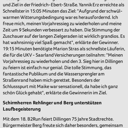
und Ziel in der Friedrich-Ebert-Straße. Yannik Erz erreichte als
Schnellster in 15:05 Minuten das Ziel: "Aufgrund der schwül-
warmen Witterungsbedingung war es herausfordernd. Ich
freue mich, meinen Vorjahressieg zu wiederholen und meine
Zeit um 9 Sekunden verbessert zu haben. Die Stimmung der
Zuschauer auf der langen Zielgeraden ist wirklich grandios. Es
hat wahnsinnig viel Spaß gemacht", erklärte der Gewinner.
19:15 Minuten benötigte Marion Stras als schnellste Läuferin,
die für die UKV - Saarland Versicherungen teilnahm: "Meinen
Vorjahressieg zu wiederholen und den 3. Sieg hier in Dillingen
zu feiern ist einfach nur genial. Die tolle Stimmung, das
fantastische Publikum und die Wassersprengler am
Straßenrand haben mich gerettet. Besonders der
Schlussspurt mit Maike war sensationell, da habe ich ganz
schön Glück gehabt", erklärte die Gewinnerin im Ziel.
Schirmherren Rehlinger und Berg unterstützen
Laufbegeisterung
Mit dem 18. B2Run feiert Dillingen 75 Jahre Stadtrechte.
Bürgermeister Berg freute sich daher besonders, gemeinsam