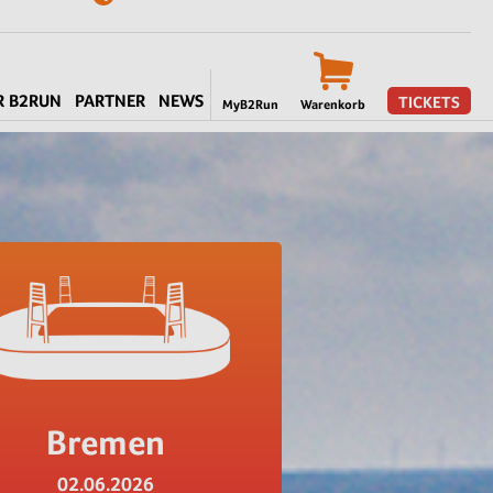
R B2RUN
PARTNER
NEWS
TICKETS
MyB2Run
Warenkorb
Bremen
02.06.2026