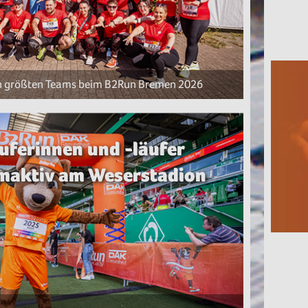
en größten Teams beim B2Run Bremen 2026
uferinnen und -läufer
maktiv am Weserstadion