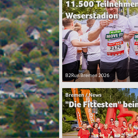
11.500 Teilnehme
Weserstadion
B2Run Bremen 2026
Bremen / News
"Die Fittesten" b