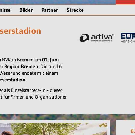
nisse
Bilder
Partner
Strecke
serstadion
 am B2Run Bremen am
02. Juni
er Region Bremen
! Die rund
6
 Weser und endete mit einem
Weserstadion
.
 als Einzelstarter/-in - dieser
ght für Firmen und Organisationen
B