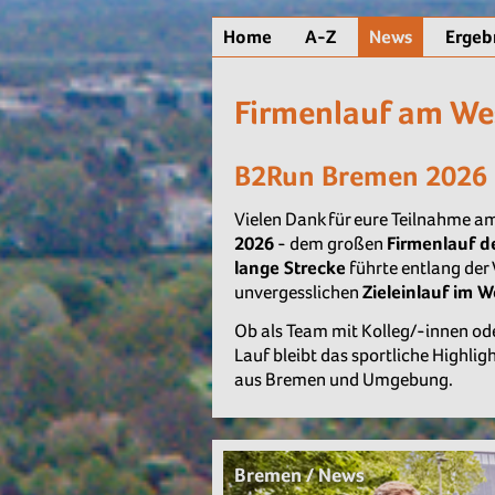
Home
A-Z
News
Ergeb
Firmenlauf am We
B2Run Bremen 2026
Vielen Dank für eure Teilnahme
2026
- dem großen
Firmenlauf d
lange Strecke
führte entlang der
unvergesslichen
Zieleinlauf im 
Ob als Team mit Kolleg/-innen oder
Lauf bleibt das sportliche Highli
aus Bremen und Umgebung.
Bremen / News