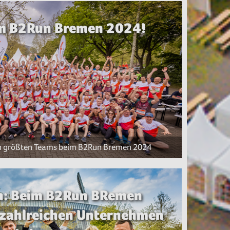
eim B2Run Bremen 2024!
en größten Teams beim B2Run Bremen 2024
n: Beim B2Run BRemen
zahlreichen Unternehmen