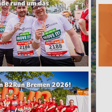
nde rund um das
eim B2Run Bremen 2026!