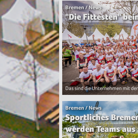
Bremen / News
"Die Fittesten" b
Das sind die Unternehmen mit d
Bremen / News
Sportliches Breme
werden Teams aus 