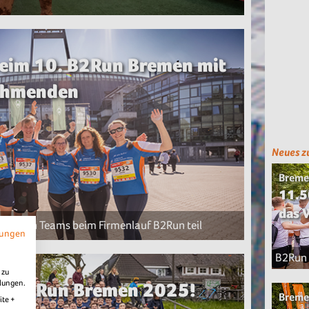
eim 10. B2Run Bremen mit
nehmenden
Neues 
Breme
11.5
das 
 ihren Teams beim Firmenlauf B2Run teil
mungen
B2Run
 zu
llungen.
eim B2Run Bremen 2025!
Breme
ite +