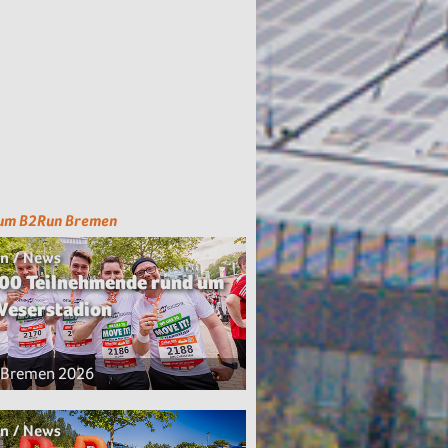
zum B2Run Bremen
n / News
00 Teilnehmende rund um
Weserstadion
 Bremen 2026
n / News