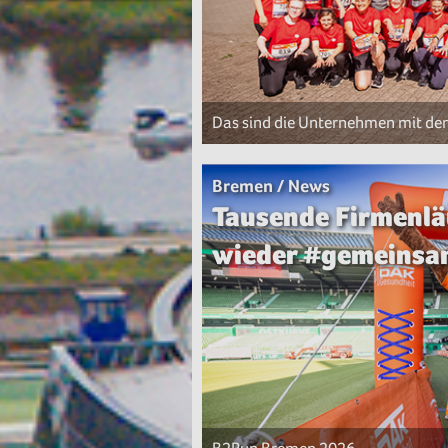
Das sind die Unternehmen mit d
Bremen / News
Tausende Firmenlä
wieder #gemeinsa