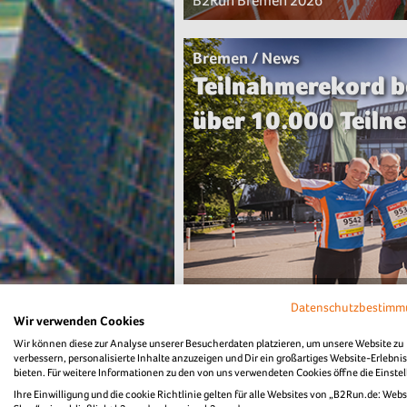
B2Run Bremen 2026
Bremen / News
Teilnahmerekord b
über 10.000 Teil
Über 473 Unternehmen nahmen mit
Datenschutzbestim
Wir verwenden Cookies
Wir können diese zur Analyse unserer Besucherdaten platzieren, um unsere Website zu
Bremen / News
verbessern, personalisierte Inhalte anzuzeigen und Dir ein großartiges Website-Erlebnis
bieten. Für weitere Informationen zu den von uns verwendeten Cookies öffne die Einste
"Die Fittesten" b
Ihre Einwilligung und die cookie Richtlinie gelten für alle Websites von „B2Run.de: Webs