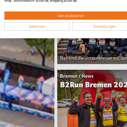
Shop“, einschließlich: b2run.de, shopping.b2run.de.
Alle akzeptieren
Ablehnen
Einstellungen
Das sind die Unternehmen mit d
Bremen / News
B2Run Bremen 2025