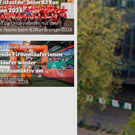
 Fittesten" beim B2Run
en 2026!
nd die Unternehmen mit den
n Teams beim B2Run Bremen 2026
n / News
ende Firmenläuferinnen
-läufer wieder
einsamaktiv am
rstadion
 Bremen 2026