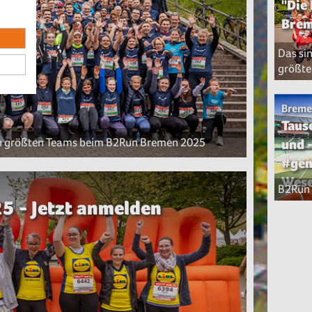
"Die
Brem
Das si
größte
Breme
Taus
en größten Teams beim B2Run Bremen 2025
und 
#gem
Wese
B2Run
 - Jetzt anmelden