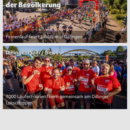
der Bevölkerung
Firmenlauf feiert Jubiläum in Dillingen
Dillingen/Saar / News
7000 Läufer/-innen feiern gemeinsam am Dillinger
Lokschuppen