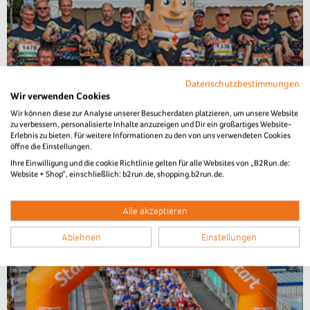
Datenschutzbestimmungen
Wir verwenden Cookies
Wir können diese zur Analyse unserer Besucherdaten platzieren, um unsere Website
B2Run Bremen 2018
zu verbessern, personalisierte Inhalte anzuzeigen und Dir ein großartiges Website-
Erlebnis zu bieten. Für weitere Informationen zu den von uns verwendeten Cookies
öffne die Einstellungen.
Bilder der Teams
Ihre Einwilligung und die cookie Richtlinie gelten für alle Websites von „B2Run.de:
Website + Shop“, einschließlich: b2run.de, shopping.b2run.de.
Alle akzeptieren
Ablehnen
Einstellungen