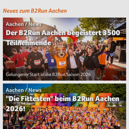
Neues zum B2Run Aachen
Aachen / News
Der B2Run Aachen begeistert 3500
Teilnehmende
Gelungener Start in die B2Run Saison 2026
Aachen / News
"Die Fittesten" beim B2Run Aachen
2026!