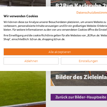
B2Run Karlsruhe 
Impressionen
Datenschutzbestim
Wir verwenden Cookies
Wir können diese zur Analyse unserer Besucherdaten platzieren, um unsere Website zu
verbessern, personalisierte Inhalte anzuzeigen und Dir ein großartiges Website-Erlebnis
bieten. Für weitere Informationen zu den von uns verwendeten Cookies öffne die Einste
Ihre Einwilligung und die cookie Richtlinie gelten für alle Websites von „B2Run.de: Webs
Shop“, einschließlich: b2run.de, shopping.b2run.de.
Alle akzeptieren
Ablehnen
Einstellungen
B2Run Karlsruhe 
Bilder des Zieleinl
Zurück zur Bilder-Hauptseite