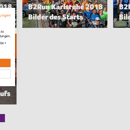
2018
B2Run Karlsruhe 2018
B2
Bilder des Starts
Bil
mungen
 zu
llungen.
ite +
2018
aufs