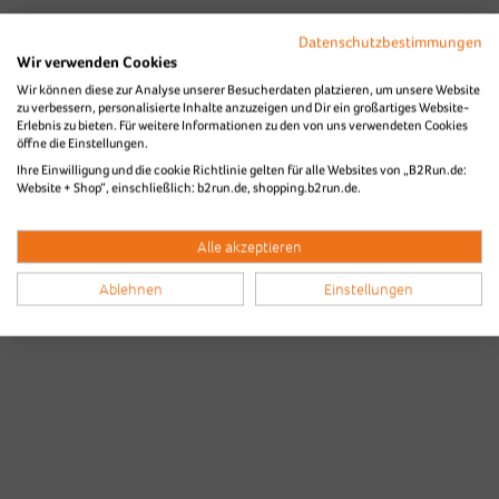
Datenschutzbestimmungen
Wir verwenden Cookies
Wir können diese zur Analyse unserer Besucherdaten platzieren, um unsere Website
zu verbessern, personalisierte Inhalte anzuzeigen und Dir ein großartiges Website-
Erlebnis zu bieten. Für weitere Informationen zu den von uns verwendeten Cookies
Bilder & Videos vom B2Run Karlsruhe
öffne die Einstellungen.
Ihre Einwilligung und die cookie Richtlinie gelten für alle Websites von „B2Run.de:
aus den Vorjahren
Website + Shop“, einschließlich: b2run.de, shopping.b2run.de.
Alle akzeptieren
Ablehnen
Einstellungen