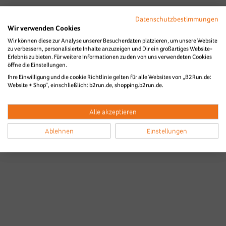
Datenschutzbestimmungen
Wir verwenden Cookies
Wir können diese zur Analyse unserer Besucherdaten platzieren, um unsere Website
zu verbessern, personalisierte Inhalte anzuzeigen und Dir ein großartiges Website-
Erlebnis zu bieten. Für weitere Informationen zu den von uns verwendeten Cookies
Bilder & Videos vom B2Run Karlsruhe
öffne die Einstellungen.
Ihre Einwilligung und die cookie Richtlinie gelten für alle Websites von „B2Run.de:
aus den Vorjahren
Website + Shop“, einschließlich: b2run.de, shopping.b2run.de.
Alle akzeptieren
Ablehnen
Einstellungen