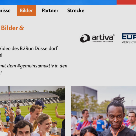
nisse
Bilder
Partner
Strecke
 Bilder &
s Video des B2Run Düsseldorf
n!
 mit dem #gemeinsamaktiv in den
!