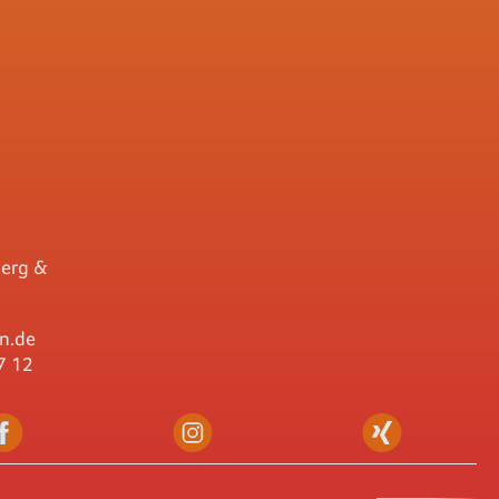
berg &
n.de
7 12