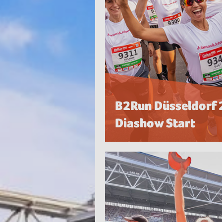
B2Run Düsseldorf
Diashow Start