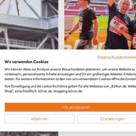
Datenschutzbestim
Wir verwenden Cookies
B2Run Düsseldorf
Wir können diese zur Analyse unserer Besucherdaten platzieren, um unsere Website zu
verbessern, personalisierte Inhalte anzuzeigen und Dir ein großartiges Website-Erlebnis
bieten. Für weitere Informationen zu den von uns verwendeten Cookies öffne die Einste
Diashow Zieleinlau
Ihre Einwilligung und die cookie Richtlinie gelten für alle Websites von „B2Run.de: Webs
Shop“, einschließlich: b2run.de, shopping.b2run.de.
Alle akzeptieren
Highlightvideo B
Ablehnen
Einstellungen