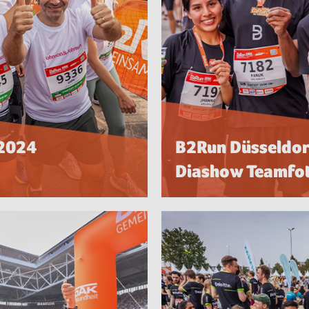
 2024
B2Run Düsseldor
Diashow Teamfo