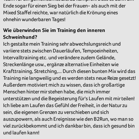
Ende sogar für einen Sieg bei der Frauen- als auch mit der
Mixed Staffel reichte, war natürlich die Krönung eines
ohnehin wunderbaren Tages!
Wie überwinden Sie im Training den inneren
Schweinhund?
Ich gestalte mein Training sehr abwechslungsreich und
variiere stets zwischen Dauerläufen, Tempoeinheiten,
Intervalltraining etc. und verändere zudem Gelände,
Streckenlänge usw., ergänze alternative Einheiten wie
Krafttraining, Stretching,... Durch diesen bunten Mix wird das
Training nie langweilig und es werden stets neue Reize gesetzt!
Außerdem motiviert mich zu wissen, dass ich großartige
Menschen hinter mir stehen habe, die mich immer
unterstützen und die Begeisterung für's Laufen mit mir teilen!
Ich liebe am Laufen das Gefühl der Freiheit, in der Natur zu
sein, die eigenen Grenzen zu verschieben und sich
auszupowern, als auch Ereignisse wie den B2Run, wo man so
viel zurückbekommt und ich dankbar bin, dass ich gesund bin
und laufen kann!