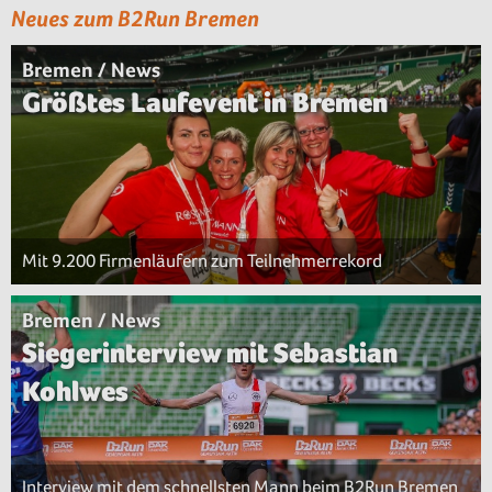
Neues zum B2Run Bremen
Bremen / News
Größtes Laufevent in Bremen
Mit 9.200 Firmenläufern zum Teilnehmerrekord
Bremen / News
Siegerinterview mit Sebastian
Kohlwes
Interview mit dem schnellsten Mann beim B2Run Bremen