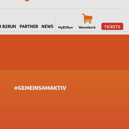
R B2RUN
PARTNER
NEWS
TICKETS
MyB2Run
Warenkorb
#GEMEINSAMAKTIV