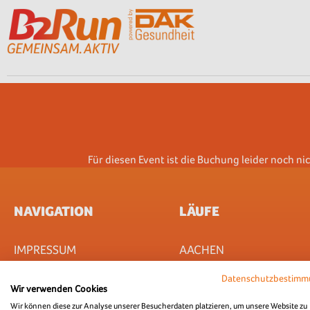
Für diesen Event ist die Buchung leider noch ni
NAVIGATION
LÄUFE
IMPRESSUM
AACHEN
AGB
BREMEN
Datenschutzbestim
UNTERNEHMEN
DORTMUND
Wir verwenden Cookies
ABOUT & JOBS
FRANKFURT
Wir können diese zur Analyse unserer Besucherdaten platzieren, um unsere Website zu