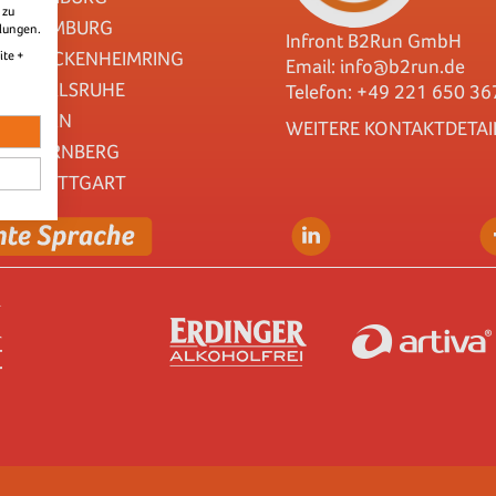
 zu
HAMBURG
llungen.
Infront B2Run GmbH
HOCKENHEIMRING
ite +
Email:
info@b2run.de
KARLSRUHE
Telefon: +49 221 650 36
KÖLN
WEITERE KONTAKTDETAI
NÜRNBERG
STUTTGART