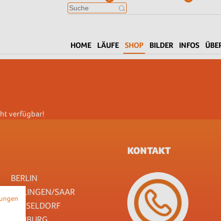
HOME
LÄUFE
SHOP
BILDER
INFOS
ÜBE
cht verfügbar!
KONTAKT
BERLIN
DILLINGEN/SAAR
mungen
DÜSSELDORF
FREIBURG